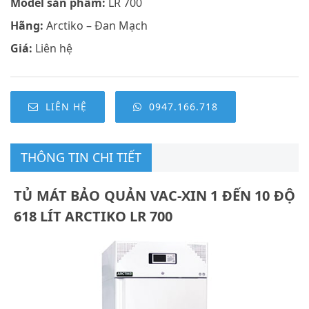
Model sản phẩm:
LR 700
Hãng:
Arctiko – Đan Mạch
Giá:
Liên hệ
LIÊN HỆ
0947.166.718
THÔNG TIN CHI TIẾT
TỦ MÁT BẢO QUẢN VAC-XIN 1 ĐẾN 10 ĐỘ
618 LÍT ARCTIKO LR 700