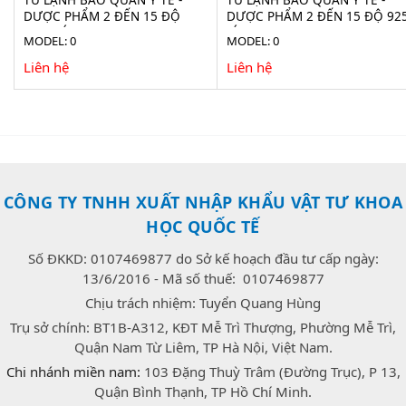
DƯỢC PHẨM 2 ĐẾN 15 ĐỘ
DƯỢC PHẨM 2 ĐẾN 15 ĐỘ 92
1160 LÍT LR 1160
LÍT LR 925 (ADVANCED)
MODEL: 0
MODEL: 0
Liên hệ
Liên hệ
CÔNG TY TNHH XUẤT NHẬP KHẨU VẬT TƯ KHOA
HỌC QUỐC TẾ
Số ĐKKD: 0107469877 do Sở kế hoạch đầu tư cấp ngày:
13/6/2016 - Mã số thuế: 0107469877
Chịu trách nhiệm: Tuyển Quang Hùng
Trụ sở chính: BT1B-A312, KĐT Mễ Trì Thượng, Phường Mễ Trì,
Quận Nam Từ Liêm, TP Hà Nội, Việt Nam.
Chi nhánh miền nam:
103 Đặng Thuỳ Trâm (Đường Trục), P 13,
Quận Bình Thạnh, TP Hồ Chí Minh.