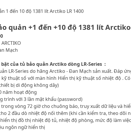
n 1 đến 10 độ 1381 lít Arctiko LR 1400
o quản +1 đến +10 độ 1381 lít Arctiko
00
: ARCTIKO
Đan Mạch
 bật của tủ bảo quản Arctiko dòng LR-Series :
uản LR-Series do hãng Arctiko - Đan Mạch sản xuất. Đáp ứn
n kỹ thuật số với màn hình Hiển thị kỹ thuật số nhiệt độ .
thiết bị di động không dây)
20 năm hoạt động
g trình với 3 lần mật khẩu (password)
 trong vòng 72 giờ cho chuông báo, truy xuất dữ liệu và hiể
cho 2 đầu dò nhiệt độ nối thêm (khi cần kiểm tra, theo dõi n
hiển thị đồ thị nhiệt độ tủ, nhiệt độ phòng, mức độ làm việc
ều ngôn ngữ hiển thị