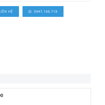
LIÊN HỆ
0947.166.718
00