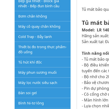
Bếp gia nhiệt - Block gia
nhiệt - Bếp đun bình cầu
Tủ mát bảo quả
Bơm chân không
Tủ mát bả
Máy cô quay chân không
Model: LR 14
Hãng sản xuất
Cold Trap - Bẫy lạnh
Sản xuất tại: 
Thiết bị đo trong thực phẩm-
đồ uống
Tính năng nổi
- Tủ mát bảo q
Tủ hút khí độc
- Bộ điều khiể
tuyến đến các 
Máy phun sương muối
- Bộ nhớ cho 
- Bảo vệ chươn
Máy lọc nước siêu sạch
- Pin dự phòng
Bàn soi gel
- Có cổng chờ 
- Màn hình lớn 
Bình Ni-tơ lỏng
- Lựa chọn nhi