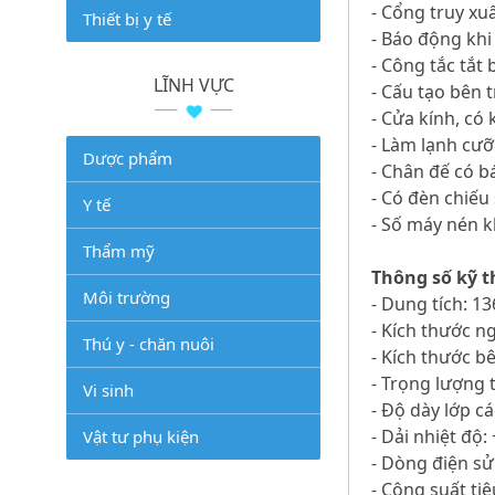
- Cổng truy xu
Thiết bị y tế
- Báo động khi
- Công tắc tắt
LĨNH VỰC
- Cấu tạo bên 
- Cửa kính, có
- Làm lạnh cư
Dược phẩm
- Chân đế có b
- Có đèn chiếu
Y tế
- Số máy nén kh
Thẩm mỹ
Thông số kỹ t
Môi trường
- Dung tích: 13
- Kích thước n
Thú y - chăn nuôi
- Kích thước b
- Trọng lượng 
Vi sinh
- Độ dày lớp c
- Dải nhiệt độ:
Vật tư phụ kiện
- Dòng điện sử
- Công suất ti