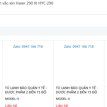
 vắc-xin Haier 290 lít HYC-290
Zalo: 0947 166 718
Zalo: 0947 166 718
TỦ LẠNH BẢO QUẢN Y TẾ -
TỦ LẠNH BẢO QUẢN Y TẾ -
DƯỢC PHẨM 2 ĐẾN 15 ĐỘ
DƯỢC PHẨM 2 ĐẾN 15 ĐỘ
2100 LÍT EVERMED LR 2100
1365 LÍT LR 1365
MODEL: 0
MODEL: 0
(ADVANCED)
(ADVANCED)
Liên hệ
Liên hệ