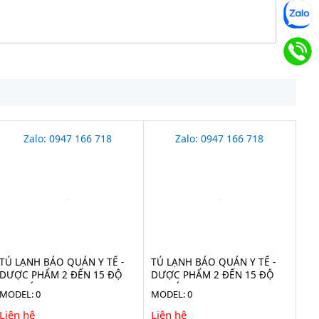
Zalo: 0947 166 718
Zalo: 0947 166 718
TỦ LẠNH BẢO QUẢN Y TẾ -
TỦ LẠNH BẢO QUẢN Y TẾ -
DƯỢC PHẨM 2 ĐẾN 15 ĐỘ
DƯỢC PHẨM 2 ĐẾN 15 ĐỘ
1160 LÍT LR 1160
925 LÍT LR 925 (ADVANCED)
MODEL: 0
MODEL: 0
Liên hệ
Liên hệ