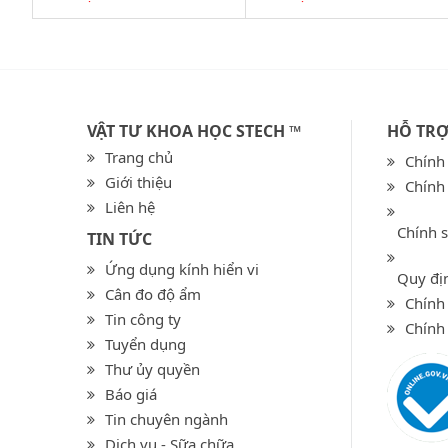
VẬT TƯ KHOA HỌC STECH ™
HỖ TR
Trang chủ
Chính
Giới thiệu
Chính
Liên hệ
Chính 
TIN TỨC
Ứng dụng kính hiển vi
Quy địn
Cân đo độ ẩm
Chính 
Tin công ty
Chính
Tuyển dụng
Thư ủy quyền
Báo giá
Tin chuyên ngành
Dịch vụ - Sữa chữa