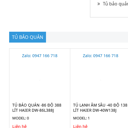
Tủ bảo quản
TỦ BẢO QUẢN
Zalo: 0947 166 718
Zalo: 0947 166 718
TỦ BẢO QUẢN -86 ĐỘ 388
TỦ LẠNH ÂM SÂU -40 ĐỘ 138
LÍT HAIER DW-86L388J
LÍT HAIER DW-40W138J
MODEL: 0
MODEL: 1
Liên hệ
Liên hệ