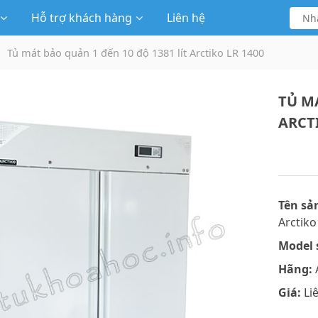
Hỗ trợ khách hàng
Liên hệ
Tủ mát bảo quản 1 đến 10 độ 1381 lít Arctiko LR 1400
TỦ MÁ
ARCTI
Tên sả
Arctiko
Model 
Hãng:
Giá:
Li