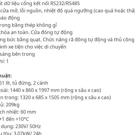
ất dữ liệu cổng kết nối RS232/RS485
 cửa mở, lỗi nguồn, nhiệt độ quá ngưỡng (cao quá hoặc thấp 
 báo động
trong bằng thép không gỉ
 khóa an toàn. Cửa đóng tự động
ỡng bức bằng quạt. Chức năng rã đông tự động và thủ công
ánh xe tiện cho việc di chuyển
 sáng bên trong
í: 1
huật:
61 lít, tủ đứng, 2 cánh
goài: 1440 x 860 x 1997 mm (rộng x sâu x cao)
ên trong: 1320 x 685 x 1505 mm (rộng x sâu x cao)
tủ: 209kg
ách nhiệt: 60 mm
 +1 đến +10°C
 dụng: 230V/ 50Hz
êu thụ: 3.07kW/ 24h