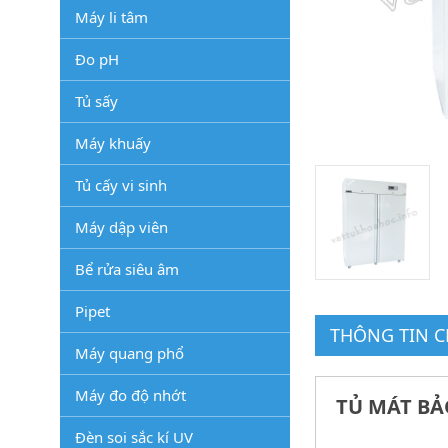
Máy li tâm
Đo pH
Tủ sấy
Máy khuấy
Tủ cấy vi sinh
Máy dập viên
Bể rửa siêu âm
Pipet
THÔNG TIN CH
Máy quang phổ
Máy đo độ nhớt
TỦ MÁT BẢO
Đèn soi sắc kí UV