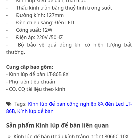
-
Kính lúp kiểu để bàn, thân cọc
-
Thấu kính tròn bằng thuỷ tinh trong suốt
-
Đường kính: 127mm
-
Đèn chiếu sáng: Đèn LED
-
Công suất: 12W
-
Điện áp: 220V /50HZ
-
Bộ bảo vệ quá dòng khi có hiện tượng bất
thường.
Cung cấp bao gồm:
- Kính lúp để bàn LT-86B 8X
- Phụ kiện tiêu chuẩn
- CO, CQ tài liệu theo kính
Tags:
Kính lúp để bàn công nghiệp 8X đèn Led LT-
86B
,
Kính lúp để bàn
Sản phẩm Kính lúp để bàn liên quan
Kính lúp để bàn (thấu kính trắng, tròn) 8066C-10X