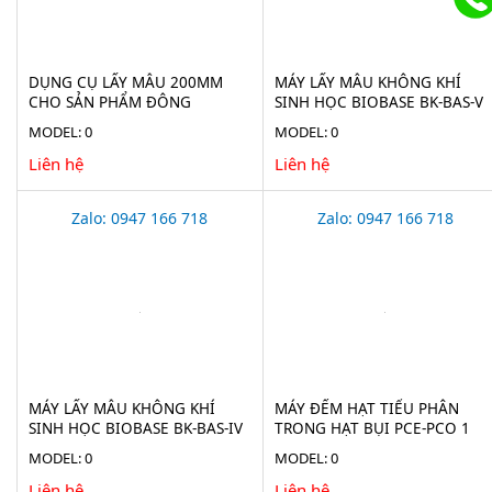
DỤNG CỤ LẤY MẪU 200MM
MÁY LẤY MẪU KHÔNG KHÍ
CHO SẢN PHẨM ĐÔNG
SINH HỌC BIOBASE BK-BAS-V
LẠNH(ICE BORER) BURKLE
MODEL: 0
MODEL: 0
5323-2010
Liên hệ
Liên hệ
Zalo: 0947 166 718
Zalo: 0947 166 718
MÁY LẤY MẪU KHÔNG KHÍ
MÁY ĐẾM HẠT TIỂU PHÂN
SINH HỌC BIOBASE BK-BAS-IV
TRONG HẠT BỤI PCE-PCO 1
MODEL: 0
MODEL: 0
Liên hệ
Liên hệ