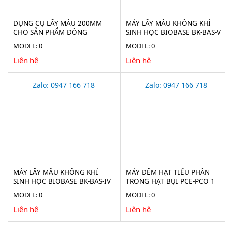
DỤNG CỤ LẤY MẪU 200MM
MÁY LẤY MẪU KHÔNG KHÍ
CHO SẢN PHẨM ĐÔNG
SINH HỌC BIOBASE BK-BAS-V
LẠNH(ICE BORER) BURKLE
MODEL: 0
MODEL: 0
5323-2010
Liên hệ
Liên hệ
Zalo: 0947 166 718
Zalo: 0947 166 718
MÁY LẤY MẪU KHÔNG KHÍ
MÁY ĐẾM HẠT TIỂU PHÂN
SINH HỌC BIOBASE BK-BAS-IV
TRONG HẠT BỤI PCE-PCO 1
MODEL: 0
MODEL: 0
Liên hệ
Liên hệ