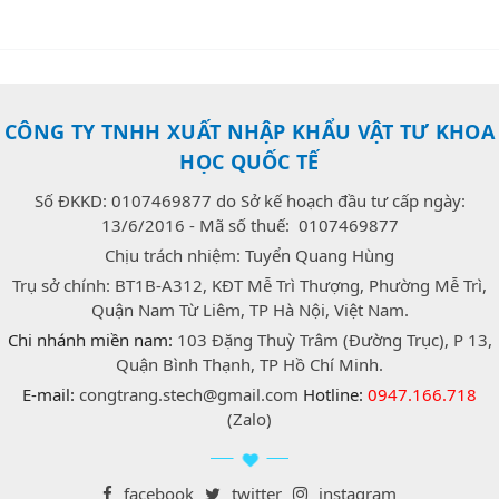
CÔNG TY TNHH XUẤT NHẬP KHẨU VẬT TƯ KHOA
HỌC QUỐC TẾ
Số ĐKKD: 0107469877 do Sở kế hoạch đầu tư cấp ngày:
13/6/2016 - Mã số thuế: 0107469877
Chịu trách nhiệm: Tuyển Quang Hùng
Trụ sở chính: BT1B-A312, KĐT Mễ Trì Thượng, Phường Mễ Trì,
Quận Nam Từ Liêm, TP Hà Nội, Việt Nam.
Chi nhánh miền nam:
103 Đặng Thuỳ Trâm (Đường Trục), P 13,
Quận Bình Thạnh, TP Hồ Chí Minh.
E-mail:
congtrang.stech@gmail.com
Hotline:
0947.166.718
(Zalo)
facebook
twitter
instagram