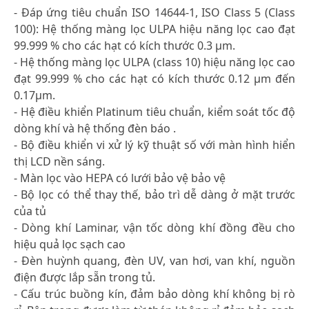
- Đáp ứng tiêu chuẩn ISO 14644-1, ISO Class 5 (Class
100): Hệ thống màng lọc ULPA hiệu năng lọc cao đạt
99.999 % cho các hạt có kích thước 0.3 μm.
- Hệ thống màng lọc ULPA (class 10) hiệu năng lọc cao
đạt 99.999 % cho các hạt có kích thước 0.12 μm đến
0.17μm.
- Hệ điều khiển Platinum tiêu chuẩn, kiểm soát tốc độ
dòng khí và hệ thống đèn báo .
- Bộ điều khiển vi xử lý kỹ thuật số với màn hình hiển
thị LCD nền sáng.
- Màn lọc vào HEPA có lưới bảo vệ bảo vệ
- Bộ lọc có thể thay thế, bảo trì dễ dàng ở mặt trước
của tủ
- Dòng khí Laminar, vận tốc dòng khí đồng đều cho
hiệu quả lọc sạch cao
- Đèn huỳnh quang, đèn UV, van hơi, van khí, nguồn
điện được lắp sẵn trong tủ.
- Cấu trúc buồng kín, đảm bảo dòng khí không bị rò