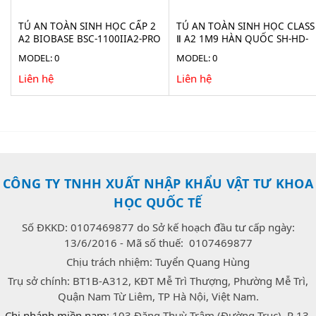
TỦ AN TOÀN SINH HỌC CẤP 2
TỦ AN TOÀN SINH HỌC CLASS
A2 BIOBASE BSC-1100IIA2-PRO
Ⅱ A2 1M9 HÀN QUỐC SH-HD-
1900B
MODEL: 0
MODEL: 0
Liên hệ
Liên hệ
CÔNG TY TNHH XUẤT NHẬP KHẨU VẬT TƯ KHOA
HỌC QUỐC TẾ
Số ĐKKD: 0107469877 do Sở kế hoạch đầu tư cấp ngày:
13/6/2016 - Mã số thuế: 0107469877
Chịu trách nhiệm: Tuyển Quang Hùng
Trụ sở chính: BT1B-A312, KĐT Mễ Trì Thượng, Phường Mễ Trì,
Quận Nam Từ Liêm, TP Hà Nội, Việt Nam.
Chi nhánh miền nam:
103 Đặng Thuỳ Trâm (Đường Trục), P 13,