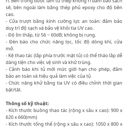
rỉ. Bên trong được làm từ thép không rỉ đảm bảo sạch
sẽ, bên ngoài làm bằng thép phủ epoxy cho độ bền
cao.
- Cửa trượt bằng kính cường lực an toàn: đảm bảo
duy trì độ sạch và bảo vệ khỏi tia UV cao.
- Độ ồn thấp, từ 56 ~ 60dB; không bị rung.
- Đèn báo cho chức năng lọc, tốc độ dòng khí, cửa
mở.
- Kệ thao tác (lắp phía trước mặt tủ) có thể tháo lắp dễ
dàng tiện cho việc vệ sinh và khử trùng.
- Cảnh báo khi tủ mới mức giới hạn cho phép, đảm
bảo an toàn và hiệu quả làm việc của tủ
- Chức năng khử bằng tia UV có điều chỉnh thời gian
bật/tăt.
Thông số kỹ thuật:
- Kích thước buồng thao tác (rộng x sâu x cao): 900 x
620 x 660(mm)
- Kích thước tổng thể (rộng x sâu x cao): 1050 x 800 x