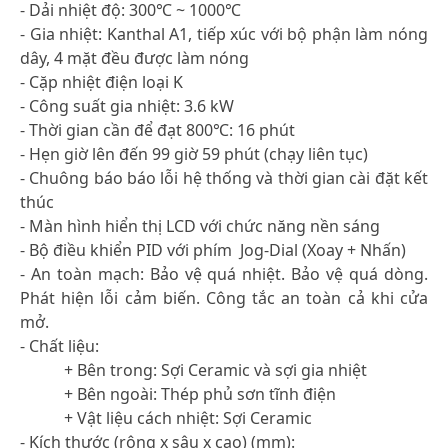
- Dải nhiệt độ: 300℃ ~ 1000℃
- Gia nhiệt: Kanthal A1, tiếp xúc với bộ phận làm nóng
dây, 4 mặt đều được làm nóng
- Cặp nhiệt điện loại K
- Công suất gia nhiệt: 3.6 kW
- Thời gian cần để đạt 800℃: 16 phút
- Hẹn giờ lên đến 99 giờ 59 phút (chạy liên tục)
- Chuông báo báo lỗi hệ thống và thời gian cài đặt kết
thúc
- Màn hình hiển thị LCD với chức năng nền sáng
- Bộ điều khiển PID với phím Jog-Dial (Xoay + Nhấn)
- An toàn mạch: Bảo vệ quá nhiệt. Bảo vệ quá dòng.
Phát hiện lỗi cảm biến. Công tắc an toàn cả khi cửa
mở.
- Chất liệu:
+ Bên trong: Sợi Ceramic và sợi gia nhiệt
+ Bên ngoài: Thép phủ sơn tĩnh điện
+ Vật liệu cách nhiệt: Sợi Ceramic
- Kích thước (rộng x sâu x cao) (mm):