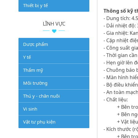
Thiết bị y tế
Thông số kỹ t
- Dung tích: 4.5
LĨNH VỰC
- Dải nhiệt độ
- Gia nhiệt: K
- Cặp nhiệt điệ
Dược phẩm
- Công suất gia
- Thời gian cầ
Y tế
- Hẹn giờ lên đ
- Chuông báo b
Thẩm mỹ
- Màn hình hiể
Môi trường
- Bộ điều khiể
- An toàn mạch
Thú y - chăn nuôi
- Chất liệu:
+ Bên tro
Vi sinh
+ Bên ngo
+ Vật liệ
Vật tư phụ kiện
- Kích thước (
+ Bên tro