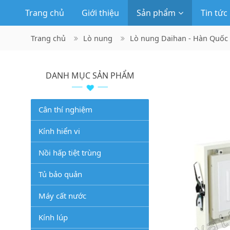
Trang chủ
Giới thiệu
Sản phẩm
Tin tức
Trang chủ
Lò nung
Lò nung Daihan - Hàn Quốc
DANH MỤC SẢN PHẨM
Cân thí nghiệm
Kính hiển vi
Nồi hấp tiệt trùng
Tủ bảo quản
Máy cất nước
Kính lúp