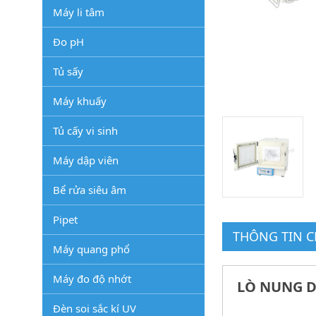
Máy li tâm
Đo pH
Tủ sấy
Máy khuấy
Tủ cấy vi sinh
Máy dập viên
Bể rửa siêu âm
Pipet
THÔNG TIN CH
Máy quang phổ
Máy đo độ nhớt
LÒ NUNG D
Đèn soi sắc kí UV