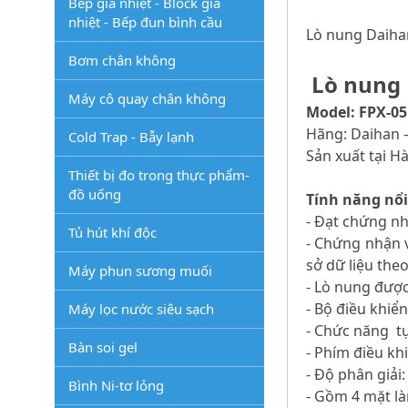
Bếp gia nhiệt - Block gia
nhiệt - Bếp đun bình cầu
Lò nung Daihan
Bơm chân không
Lò nung D
Máy cô quay chân không
Model: FPX-05
Hãng: Daihan 
Cold Trap - Bẫy lạnh
Sản xuất tại H
Thiết bị đo trong thực phẩm-
đồ uống
Tính năng nổi
- Đạt chứng nh
Tủ hút khí độc
- Chứng nhận v
sở dữ liệu theo
Máy phun sương muối
- Lò nung được
- Bộ điều khiể
Máy lọc nước siêu sạch
- Chức năng tự
Bàn soi gel
- Phím điều kh
- Độ phân giải:
Bình Ni-tơ lỏng
- Gồm 4 mặt là