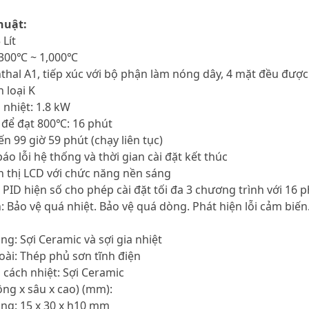
huật:
 Lít
: 300℃ ~ 1,000℃
anthal A1, tiếp xúc với bộ phận làm nóng dây, 4 mặt đều đượ
n loại K
 nhiệt: 1.8 kW
n để đạt 800℃: 16 phút
ến 99 giờ 59 phút (chạy liên tục)
áo lỗi hệ thống và thời gian cài đặt kết thúc
n thị LCD với chức năng nền sáng
n PID hiện số cho phép cài đặt tối đa 3 chương trình với 16 
: Bảo vệ quá nhiệt. Bảo vệ quá dòng. Phát hiện lỗi cảm biến
ng: Sợi Ceramic và sợi gia nhiệt
ài: Thép phủ sơn tĩnh điện
u cách nhiệt: Sợi Ceramic
rộng x sâu x cao) (mm):
ng: 15 x 30 x h10 mm