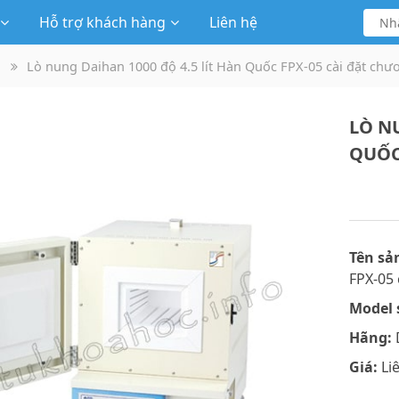
Hỗ trợ khách hàng
Liên hệ
Lò nung Daihan 1000 độ 4.5 lít Hàn Quốc FPX-05 cài đặt chư
LÒ N
QUỐC
Tên sả
FPX-05 
Model 
Hãng:
Giá:
Li