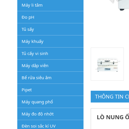
Máy li tâm
Đo pH
Tủ sấy
Máy khuấy
Tủ cấy vi sinh
Máy dập viên
Bể rửa siêu âm
Pipet
THÔNG TIN CH
Máy quang phổ
Máy đo độ nhớt
LÒ NUNG Ố
Đèn soi sắc kí UV