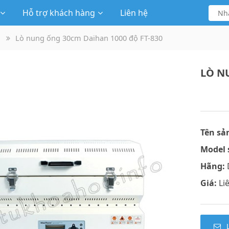
Hỗ trợ khách hàng
Liên hệ
Lò nung ống 30cm Daihan 1000 độ FT-830
LÒ N
Tên sả
Model 
Hãng:
Giá:
Li