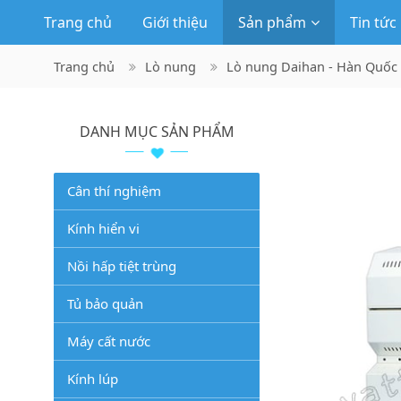
Trang chủ
Giới thiệu
Sản phẩm
Tin tức
Trang chủ
Lò nung
Lò nung Daihan - Hàn Quốc
DANH MỤC SẢN PHẨM
Cân thí nghiệm
Kính hiển vi
Nồi hấp tiệt trùng
Tủ bảo quản
Máy cất nước
Kính lúp