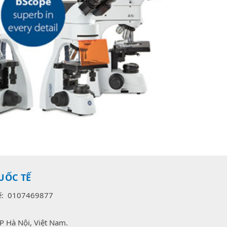
UỐC TẾ
uế: 0107469877
P Hà Nội, Việt Nam.