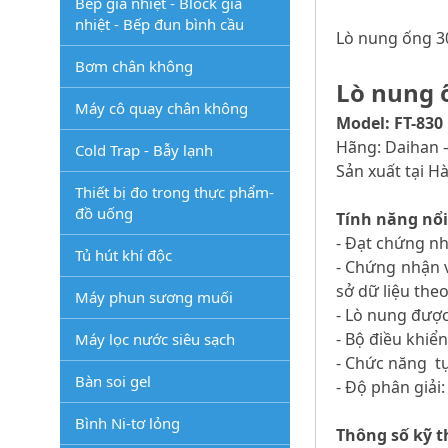
Bếp gia nhiệt - Block gia
nhiệt - Bếp đun bình cầu
Lò nung ống 3
Bơm chân không
Lò nung 
Máy cô quay chân không
Model: FT-830
Hãng: Daihan 
Cold Trap - Bẫy lạnh
Sản xuất tại H
Thiết bị đo trong thực phẩm-
đồ uống
Tính năng nổi
- Đạt chứng nh
Tủ hút khí độc
- Chứng nhận v
sở dữ liệu theo
Máy phun sương muối
- Lò nung được
- Bộ điều khiể
Máy lọc nước siêu sạch
- Chức năng tự
Bàn soi gel
- Độ phân giải:
Bình Ni-tơ lỏng
Thông số kỹ t