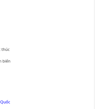
t thúc
m biến
n Quốc