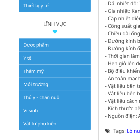
- Dải nhiệt độ
Thiết bị y tế
- Gia nhiệt: Ka
- Cặp nhiệt điệ
LĨNH VỰC
- Công suất gi
- Chiều dài ốn
- Đường kính 
Dược phẩm
- Đường kính 
- Thời gian là
Y tế
- Hẹn giờ lên đ
- Bộ điều khiển
Thẩm mỹ
- An toàn mạch
Môi trường
- Vật liệu bên 
- Vật liệu bên 
Thú y - chăn nuôi
- Vật liệu cách
- Kích thước b
Vi sinh
- Nguồn điện: 
Vật tư phụ kiện
Tags:
Lò nu