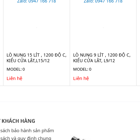
Zalo: 0947 166 718
Zalo: 0947 166 718
LÒ NUNG 15 LÍT , 1200 ĐỘ C,
LÒ NUNG 9 LÍT , 1200 ĐỘ C,
KIỂU CỬA LẬT,L15/12
KIỂU CỬA LẬT, L9/12
MODEL: 0
MODEL: 0
Liên hệ
Liên hệ
Ợ KHÁCH HÀNG
 sách bảo hành sản phẩm
 sách và quy định chung