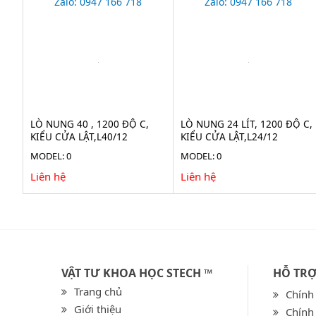
Zalo: 0947 166 718
Zalo: 0947 166 718
LÒ NUNG 40 , 1200 ĐỘ C,
LÒ NUNG 24 LÍT, 1200 ĐỘ C,
KIỂU CỬA LẬT,L40/12
KIỂU CỬA LẬT,L24/12
MODEL: 0
MODEL: 0
Liên hệ
Liên hệ
VẬT TƯ KHOA HỌC STECH ™
HỖ TR
Trang chủ
Chính
Giới thiệu
Chính