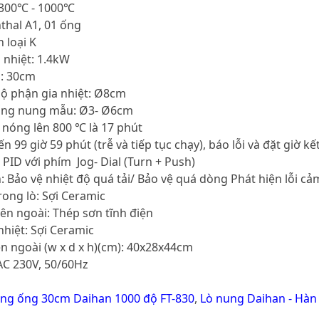
: 300℃ - 1000℃
nthal A1, 01 ống
n loại K
a nhiệt: 1.4kW
g: 30cm
bộ phận gia nhiệt: Ø8cm
ống nung mẫu: Ø3- Ø6cm
m nóng lên 800 ℃ là 17 phút
ến 99 giờ 59 phút (trễ và tiếp tục chạy), báo lỗi và đặt giờ kế
 PID với phím Jog- Dial (Turn + Push)
: Bảo vệ nhiệt độ quá tải/ Bảo vệ quá dòng Phát hiện lỗi cả
trong lò: Sợi Ceramic
bên ngoài: Thép sơn tĩnh điện
 nhiệt: Sợi Ceramic
ên ngoài (w x d x h)(cm): 40x28x44cm
AC 230V, 50/60Hz
ng ống 30cm Daihan 1000 độ FT-830
,
Lò nung Daihan - Hà