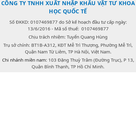
CÔNG TY TNHH XUẤT NHẬP KHẨU VẬT TƯ KHOA
HỌC QUỐC TẾ
Số ĐKKD: 0107469877 do Sở kế hoạch đầu tư cấp ngày:
13/6/2016 - Mã số thuế: 0107469877
Chịu trách nhiệm: Tuyển Quang Hùng
Trụ sở chính: BT1B-A312, KĐT Mễ Trì Thượng, Phường Mễ Trì,
Quận Nam Từ Liêm, TP Hà Nội, Việt Nam.
Chi nhánh miền nam:
103 Đặng Thuỳ Trâm (Đường Trục), P 13,
Quận Bình Thạnh, TP Hồ Chí Minh.
E-mail:
congtrang.stech@gmail.com
Hotline:
0947.166.718
(Zalo)
facebook
twitter
instagram
Bản quyền © 2026 thuộc về Công ty TNHH xuất nhập khẩu vật
tư khoa học quốc tế Stech.