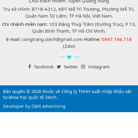
Chịu trách nhiệm: Tuyển Quang Hùng
Trụ sở chính: BT1B-A312, KĐT Mễ Trì Thượng, Phường Mễ Trì,
Quận Nam Từ Liêm, TP Hà Nội, Việt Nam.
Chi nhánh miền nam:
103 Đặng Thuỳ Trâm (Đường Trục), P 13,
Quận Bình Thạnh, TP Hồ Chí Minh.
E-mail:
congtrang.stech@gmail.com
Hotline:
0947.166.718
(Zalo)
facebook
twitter
instagram
Bản quyền © 2026 thuộc về Công ty TNHH xuất nhập khẩu vật
tư khoa học quốc tế Stech.
Developer by D&N advertising