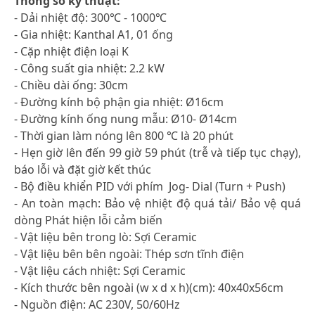
Thông số kỹ thuật:
- Dải nhiệt độ: 300℃ - 1000℃
- Gia nhiệt: Kanthal A1, 01 ống
- Cặp nhiệt điện loại K
- Công suất gia nhiệt: 2.2 kW
- Chiều dài ống: 30cm
- Đường kính bộ phận gia nhiệt: Ø16cm
- Đường kính ống nung mẫu: Ø10- Ø14cm
- Thời gian làm nóng lên 800 ℃ là 20 phút
- Hẹn giờ lên đến 99 giờ 59 phút (trễ và tiếp tục chạy),
báo lỗi và đặt giờ kết thúc
- Bộ điều khiển PID với phím Jog- Dial (Turn + Push)
- An toàn mạch: Bảo vệ nhiệt độ quá tải/ Bảo vệ quá
dòng Phát hiện lỗi cảm biến
- Vật liệu bên trong lò: Sợi Ceramic
- Vật liệu bên bên ngoài: Thép sơn tĩnh điện
- Vật liệu cách nhiệt: Sợi Ceramic
- Kích thước bên ngoài (w x d x h)(cm): 40x40x56cm
- Nguồn điện: AC 230V, 50/60Hz