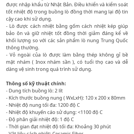
được nhập khẩu từ Nhật Bản. Điều khiển và kiểm soát
tốt nhiệt độ trong buồng lò đồng thời mang lại độ tin
cậy cao khi sử dụng.
- Lò được cách nhiệt bằng gốm cách nhiệt kép giúp
bảo ôn và giữ nhiệt tốt đồng thời giảm đáng kể về
khối lượng so với các sản phẩm lò nung Trung Quốc
thông thường.
- Vỏ ngoài của lò được làm bằng thép không gỉ bề
mặt nhám ( Inox nhám sần ), có tuổi thọ cao và dễ
dàng vệ sinh trong quá trình sử dụng.
Thông số kỹ thuật chính:
- Dung tích buồng lò: 2 lít
- Kích thước buồng nung ( WxLxH): 120 x 200 x 80mm
- Nhiệt độ nung tối đa: 1200 độ C
- Nhiệt độ khuyến cáo sử dụng: <1100 độ C
- Độ phân giải nhiệt độ: 1 độ C
- Thời gian đạt nhiệt độ tối đa: Khoảng 30 phút
- Vật liệu cách nhiệt: Ceramic Fiber