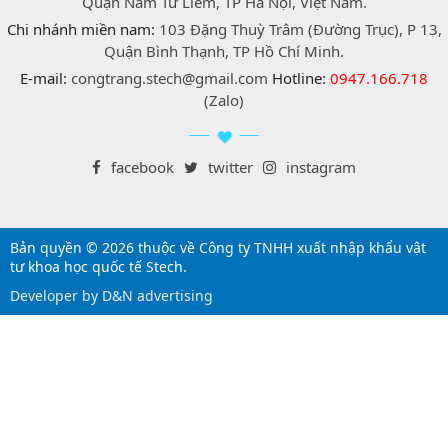
Quận Nam Từ Liêm, TP Hà Nội, Việt Nam.
Chi nhánh miền nam:
103 Đặng Thuỳ Trâm (Đường Trục), P 13,
Quận Bình Thạnh, TP Hồ Chí Minh.
E-mail:
congtrang.stech@gmail.com
Hotline:
0947.166.718
(Zalo)
facebook
twitter
instagram
Bản quyền © 2026 thuộc về Công ty TNHH xuất nhập khẩu vật
tư khoa học quốc tế Stech.
Developer by D&N advertising