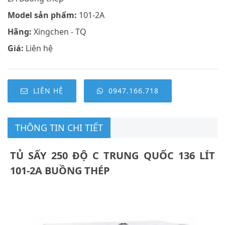
Model sản phẩm:
101-2A
Hãng:
Xingchen - TQ
Giá:
Liên hệ
LIÊN HỆ
0947.166.718
THÔNG TIN CHI TIẾT
TỦ SẤY 250 ĐỘ C TRUNG QUỐC 136 LÍT
101-2A BUỒNG THÉP