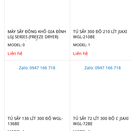
MÁY SẤY ĐÔNG KHÔ GIA ĐÌNH
TỦ SẤY 300 ĐỘ 210 LÍT JIAXI
LGJ SERIES (FREEZE DRYER)
WGL-210BE
CHO THỰC PHẨM
MODEL: 0
MODEL: 1
Liên hệ
Liên hệ
Zalo: 0947 166 718
Zalo: 0947 166 718
TỦ SẤY 136 LÍT 300 ĐỘ WGL-
TỦ SẤY 72 LÍT 300 ĐỘ C JIAXI
136BE
WGL-72BE