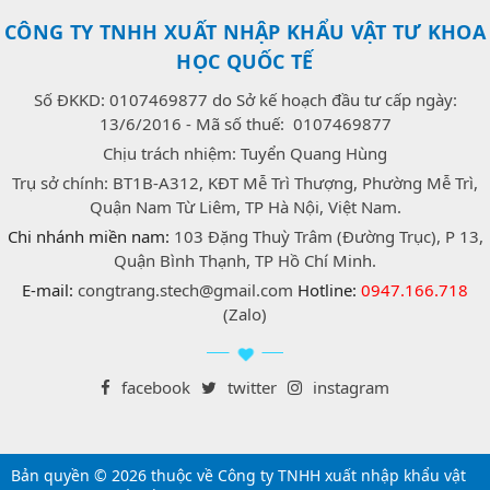
CÔNG TY TNHH XUẤT NHẬP KHẨU VẬT TƯ KHOA
HỌC QUỐC TẾ
Số ĐKKD: 0107469877 do Sở kế hoạch đầu tư cấp ngày:
13/6/2016 - Mã số thuế: 0107469877
Chịu trách nhiệm: Tuyển Quang Hùng
Trụ sở chính: BT1B-A312, KĐT Mễ Trì Thượng, Phường Mễ Trì,
Quận Nam Từ Liêm, TP Hà Nội, Việt Nam.
Chi nhánh miền nam:
103 Đặng Thuỳ Trâm (Đường Trục), P 13,
Quận Bình Thạnh, TP Hồ Chí Minh.
E-mail:
congtrang.stech@gmail.com
Hotline:
0947.166.718
(Zalo)
facebook
twitter
instagram
Bản quyền © 2026 thuộc về Công ty TNHH xuất nhập khẩu vật