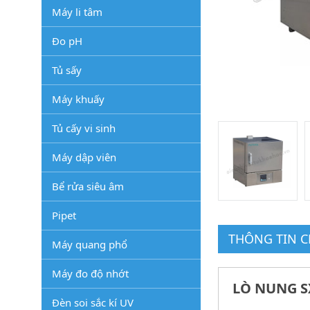
Máy li tâm
Đo pH
Tủ sấy
Máy khuấy
Tủ cấy vi sinh
Máy dập viên
Bể rửa siêu âm
Pipet
THÔNG TIN CH
Máy quang phổ
Máy đo độ nhớt
LÒ NUNG S
Đèn soi sắc kí UV