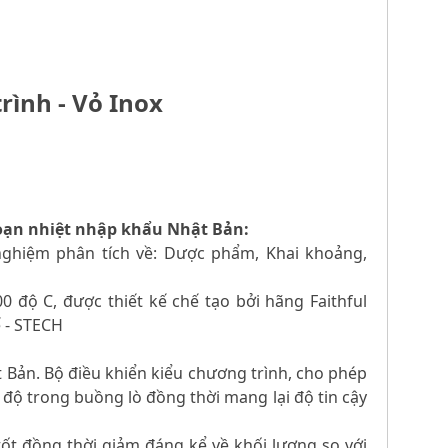
rình - Vỏ Inox
 đoạn nhiệt nhập khẩu Nhật Bản:
 nghiệm phân tích về: Dược phẩm, Khai khoảng,
00 độ C, được thiết kế chế tạo bởi hãng Faithful
ế - STECH
 Bản. Bộ điều khiển kiểu chương trình, cho phép
ệt độ trong buồng lò đồng thời mang lại độ tin cậy
tốt đồng thời giảm đáng kể về khối lượng so với