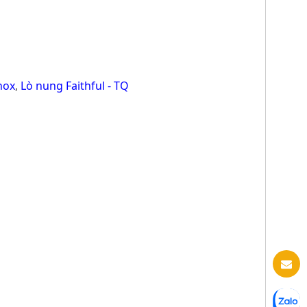
nox
,
Lò nung Faithful - TQ