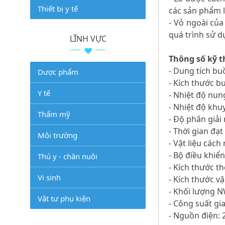
Thiết bị y tế
các sản phẩm 
- Vỏ ngoài của
quá trình sử d
LĨNH VỰC
Thông số kỹ t
- Dung tích buồ
Dược phẩm
- Kích thước b
Y tế
- Nhiệt độ nun
- Nhiệt độ khu
Thẩm mỹ
- Độ phân giải 
- Thời gian đạ
Môi trường
- Vật liệu cách
- Bộ điều khiể
Thú y - chăn nuôi
- Kích thước t
Vi sinh
- Kích thước v
- Khối lượng 
Vật tư phụ kiện
- Công suất gi
- Nguồn điện: 