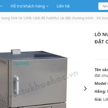
Hỗ trợ khách hàng
Liên hệ
 nung SX4-16-12PB 1200 độ Faithful cài đặt chương trình - Vỏ Ino
LÒ NU
ĐẶT 
Tên sả
đặt chư
Model 
Hãng:
F
Giá:
Li