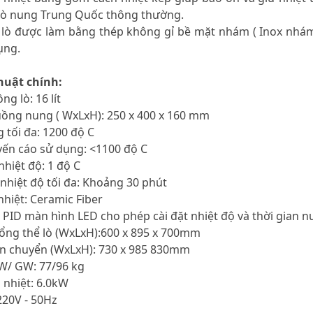
lò nung Trung Quốc thông thường.
 lò được làm bằng thép không gỉ bề mặt nhám ( Inox nhám 
ụng.
huật chính:
ng lò: 16 lít
uồng nung ( WxLxH): 250 x 400 x 160 mm
g tối đa: 1200 độ C
yến cáo sử dụng: <1100 độ C
nhiệt độ: 1 độ C
t nhiệt độ tối đa: Khoảng 30 phút
 nhiệt: Ceramic Fiber
n PID màn hình LED cho phép cài đặt nhiệt độ và thời gian n
hổng thể lò (WxLxH):600 x 895 x 700mm
ận chuyển (WxLxH): 730 x 985 830mm
NW/ GW: 77/96 kg
a nhiệt: 6.0kW
220V - 50Hz