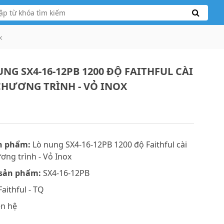
x
NG SX4-16-12PB 1200 ĐỘ FAITHFUL CÀI
CHƯƠNG TRÌNH - VỎ INOX
n phẩm:
Lò nung SX4-16-12PB 1200 độ Faithful cài
ơng trình - Vỏ Inox
sản phẩm:
SX4-16-12PB
aithful - TQ
ên hệ