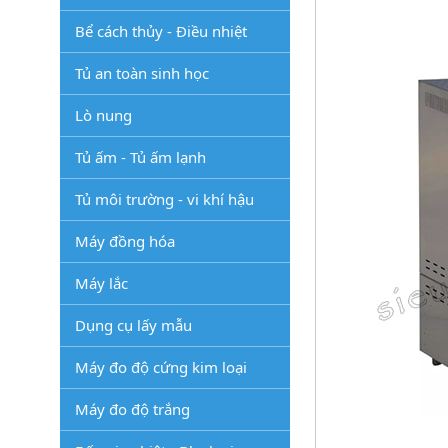
Bể cách thủy - Điều nhiệt
Tủ an toàn sinh học
Lò nung
Tủ ấm - Tủ ấm lạnh
Tủ môi trường - vi khí hậu
Máy đồng hóa
Máy lắc
Dụng cụ lấy mẫu
Máy đo độ cứng kim loại
Máy đo độ trắng