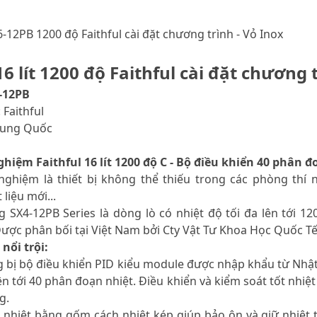
-12PB 1200 độ Faithful cài đặt chương trình - Vỏ Inox
6 lít 1200 độ Faithful cài đặt chương t
-12PB
 Faithful
Trung Quốc
ghiệm Faithful 16 lít 1200 độ C - Bộ điều khiển 40 phân
 nghiệm là thiết bị không thể thiếu trong các phòng thí
liệu mới...
 SX4-12PB Series là dòng lò có nhiệt độ tối đa lên tới 12
ược phân bối tại Việt Nam bởi Cty Vật Tư Khoa Học Quốc T
nổi trội:
g bị bộ điều khiển PID kiểu module được nhập khẩu từ Nhật
 lên tới 40 phân đoạn nhiệt. Điều khiển và kiểm soát tốt nhi
g.
 nhiệt bằng gốm cách nhiệt kép giúp bảo ôn và giữ nhiệt 