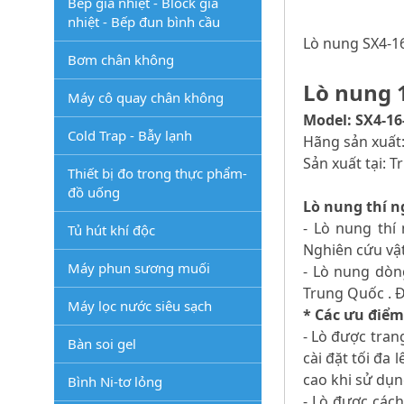
Bếp gia nhiệt - Block gia
nhiệt - Bếp đun bình cầu
Lò nung SX4-16
Bơm chân không
Lò nung 1
Máy cô quay chân không
Model: SX4-16
Cold Trap - Bẫy lạnh
Hãng sản xuất:
Sản xuất tại: 
Thiết bị đo trong thực phẩm-
đồ uống
Lò nung thí n
- Lò nung thí
Tủ hút khí độc
Nghiên cứu vật 
Máy phun sương muối
- Lò nung dòng
Trung Quốc . Đ
Máy lọc nước siêu sạch
* Các ưu điểm 
- Lò được tran
Bàn soi gel
cài đặt tối đa
cao khi sử dụn
Bình Ni-tơ lỏng
- Lò được cách