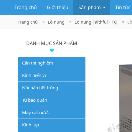
Trang chủ
Giới thiệu
Sản phẩm
Tin tức
Trang chủ
Lò nung
Lò nung Faithful - TQ
Lò
DANH MỤC SẢN PHẨM
Cân thí nghiệm
Kính hiển vi
Nồi hấp tiệt trùng
Tủ bảo quản
Máy cất nước
Kính lúp