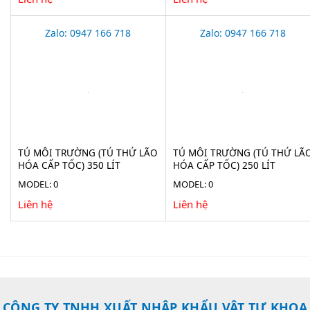
Zalo: 0947 166 718
Zalo: 0947 166 718
TỦ MÔI TRƯỜNG (TỦ THỬ LÃO
TỦ MÔI TRƯỜNG (TỦ THỬ LÃ
HÓA CẤP TỐC) 350 LÍT
HÓA CẤP TỐC) 250 LÍT
XINGCHEN BIC-350BEII
XINGCHEN BIC-250BEII
MODEL: 0
MODEL: 0
Liên hệ
Liên hệ
CÔNG TY TNHH XUẤT NHẬP KHẨU VẬT TƯ KHOA