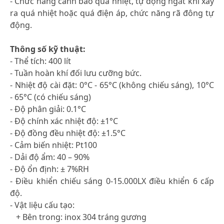
- Chức năng cảnh báo quá nhiệt, tự động ngắt khi xảy
ra quá nhiệt hoặc quá điện áp, chức năng rã đông tự
động.
Thông số kỹ thuật:
- Thể tích: 400 lít
- Tuần hoàn khí đối lưu cưỡng bức.
- Nhiệt độ cài đặt: 0°C - 65°C (không chiếu sáng), 10°C
- 65°C (có chiếu sáng)
- Độ phân giải: 0.1°C
- Độ chính xác nhiệt độ: ±1°C
- Độ đồng đều nhiệt độ: ±1.5°C
- Cảm biến nhiệt: Pt100
- Dải độ ẩm: 40 – 90%
- Độ ổn định: ± 7%RH
- Điều khiển chiếu sáng 0-15.000LX điều khiển 6 cấp
độ.
- Vật liệu cấu tạo:
+ Bên trong: inox 304 tráng gương