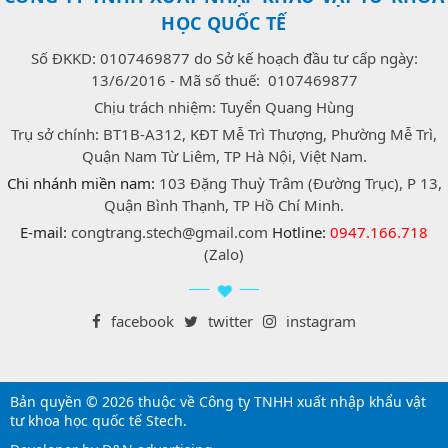
HỌC QUỐC TẾ
Số ĐKKD: 0107469877 do Sở kế hoạch đầu tư cấp ngày:
13/6/2016 - Mã số thuế: 0107469877
Chịu trách nhiệm: Tuyển Quang Hùng
Trụ sở chính: BT1B-A312, KĐT Mễ Trì Thượng, Phường Mễ Trì,
Quận Nam Từ Liêm, TP Hà Nội, Việt Nam.
Chi nhánh miền nam:
103 Đặng Thuỳ Trâm (Đường Trục), P 13,
Quận Bình Thạnh, TP Hồ Chí Minh.
E-mail:
congtrang.stech@gmail.com
Hotline:
0947.166.718
(Zalo)
facebook
twitter
instagram
Bản quyền © 2026 thuộc về Công ty TNHH xuất nhập khẩu vật
tư khoa học quốc tế Stech.