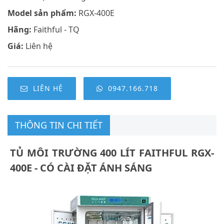
Model sản phẩm:
RGX-400E
Hãng:
Faithful - TQ
Giá:
Liên hệ
LIÊN HỆ
0947.166.718
THÔNG TIN CHI TIẾT
TỦ MÔI TRƯỜNG 400 LÍT FAITHFUL RGX-
400E - CÓ CÀI ĐẶT ÁNH SÁNG