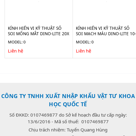
KÍNH HIỂN VI KỸ THUẬT SỐ
KÍNH HIỂN VI KỸ THUẬT SỐ
SOI MỐNG MẮT DINO-LITE 20X
SOI MẠCH MÁU DINO-LITE 10-
AF4115-RUT
300X AF4535ZTE-N3U
MODEL: 0
MODEL: 0
Liên hệ
Liên hệ
CÔNG TY TNHH XUẤT NHẬP KHẨU VẬT TƯ KHOA
HỌC QUỐC TẾ
Số ĐKKD: 0107469877 do Sở kế hoạch đầu tư cấp ngày:
13/6/2016 - Mã số thuế: 0107469877
Chịu trách nhiệm: Tuyển Quang Hùng