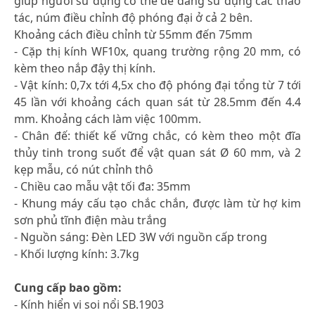
giúp người sử dụng có thể dễ dàng sử dụng các thao
tác, núm điều chỉnh độ phóng đại ở cả 2 bên.
Khoảng cách điều chỉnh từ 55mm đến 75mm
- Cặp thị kính WF10x, quang trường rộng 20 mm, có
kèm theo nắp đậy thị kính.
- Vật kính: 0,7x tới 4,5x cho độ phóng đại tổng từ 7 tới
45 lần với khoảng cách quan sát từ 28.5mm đến 4.4
mm. Khoảng cách làm việc 100mm.
- Chân đế: thiết kế vững chắc, có kèm theo một đĩa
thủy tinh trong suốt để vật quan sát Ø 60 mm, và 2
kẹp mẫu, có nút chỉnh thô
- Chiều cao mẫu vật tối đa: 35mm
- Khung máy cấu tạo chắc chắn, được làm từ hợ kim
sơn phủ tĩnh điện màu trắng
- Nguồn sáng: Đèn LED 3W với nguồn cấp trong
- Khối lượng kính: 3.7kg
Cung cấp bao gồm:
- Kính hiển vi soi nổi SB.1903