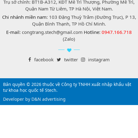
Trụ sở chính: BT1B-A312, KĐT Mễ Trì Thượng, Phường Mễ Trì,
Quận Nam Từ Liêm, TP Hà Nội, Việt Nam.
Chi nhánh miền nam:
103 Đặng Thuỳ Trâm (Đường Trục), P 13,
Quận Bình Thạnh, TP Hồ Chí Minh.
E-mail:
congtrang.stech@gmail.com
Hotline:
0947.166.718
(Zalo)
facebook
twitter
instagram
Bản quyền © 2026 thuộc về Công ty TNHH xuất nhập khẩu vật
tư khoa học quốc tế Stech.
Developer by D&N advertising