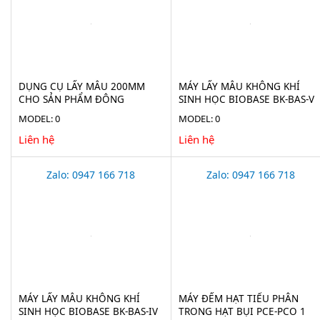
DỤNG CỤ LẤY MẪU 200MM
MÁY LẤY MẪU KHÔNG KHÍ
CHO SẢN PHẨM ĐÔNG
SINH HỌC BIOBASE BK-BAS-V
LẠNH(ICE BORER) BURKLE
MODEL: 0
MODEL: 0
5323-2010
Liên hệ
Liên hệ
Zalo: 0947 166 718
Zalo: 0947 166 718
MÁY LẤY MẪU KHÔNG KHÍ
MÁY ĐẾM HẠT TIỂU PHÂN
SINH HỌC BIOBASE BK-BAS-IV
TRONG HẠT BỤI PCE-PCO 1