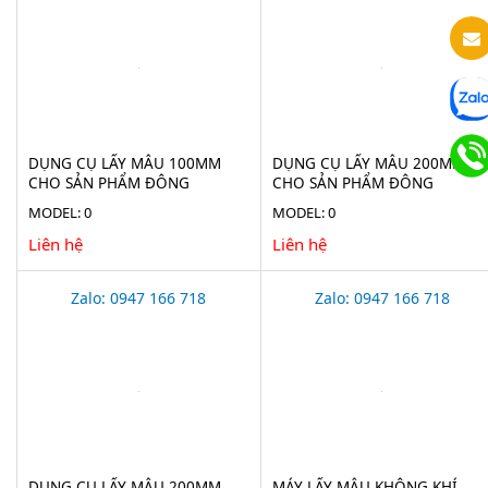
DỤNG CỤ LẤY MẪU 100MM
DỤNG CỤ LẤY MẪU 200MM
CHO SẢN PHẨM ĐÔNG
CHO SẢN PHẨM ĐÔNG
LẠNH(ICE BORER) BURKLE
LẠNH(ICE BORER) BURKLE
MODEL: 0
MODEL: 0
5323-0190
5323-0200
Liên hệ
Liên hệ
Zalo: 0947 166 718
Zalo: 0947 166 718
DỤNG CỤ LẤY MẪU 200MM
MÁY LẤY MẪU KHÔNG KHÍ