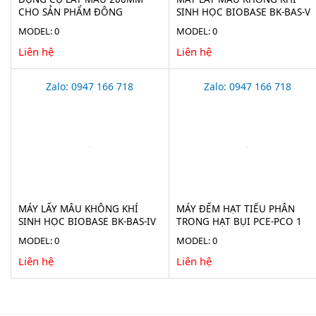
CHO SẢN PHẨM ĐÔNG
SINH HỌC BIOBASE BK-BAS-V
LẠNH(ICE BORER) BURKLE
MODEL: 0
MODEL: 0
5323-2010
Liên hệ
Liên hệ
Zalo: 0947 166 718
Zalo: 0947 166 718
MÁY LẤY MẪU KHÔNG KHÍ
MÁY ĐẾM HẠT TIỂU PHÂN
SINH HỌC BIOBASE BK-BAS-IV
TRONG HẠT BỤI PCE-PCO 1
MODEL: 0
MODEL: 0
Liên hệ
Liên hệ