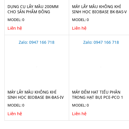
DỤNG CỤ LẤY MẪU 200MM
MÁY LẤY MẪU KHÔNG KHÍ
CHO SẢN PHẨM ĐÔNG
SINH HỌC BIOBASE BK-BAS-V
LẠNH(ICE BORER) BURKLE
MODEL: 0
MODEL: 0
5323-2010
Liên hệ
Liên hệ
Zalo: 0947 166 718
Zalo: 0947 166 718
MÁY LẤY MẪU KHÔNG KHÍ
MÁY ĐẾM HẠT TIỂU PHÂN
SINH HỌC BIOBASE BK-BAS-IV
TRONG HẠT BỤI PCE-PCO 1
MODEL: 0
MODEL: 0
Liên hệ
Liên hệ