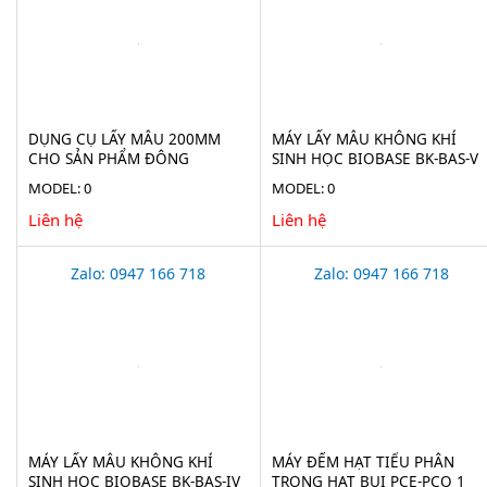
DỤNG CỤ LẤY MẪU 200MM
MÁY LẤY MẪU KHÔNG KHÍ
CHO SẢN PHẨM ĐÔNG
SINH HỌC BIOBASE BK-BAS-V
LẠNH(ICE BORER) BURKLE
MODEL: 0
MODEL: 0
5323-2010
Liên hệ
Liên hệ
Zalo: 0947 166 718
Zalo: 0947 166 718
MÁY LẤY MẪU KHÔNG KHÍ
MÁY ĐẾM HẠT TIỂU PHÂN
SINH HỌC BIOBASE BK-BAS-IV
TRONG HẠT BỤI PCE-PCO 1