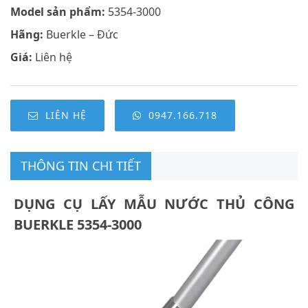
Model sản phẩm:
5354-3000
Hãng:
Buerkle – Đức
Giá:
Liên hệ
LIÊN HỆ
0947.166.718
THÔNG TIN CHI TIẾT
DỤNG CỤ LẤY MẪU NƯỚC THỦ CÔNG
BUERKLE 5354-3000