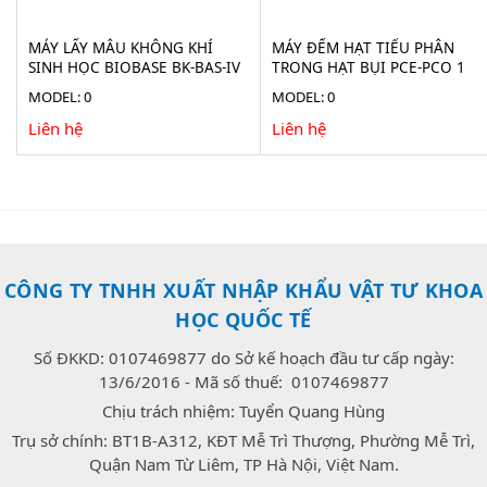
MÁY LẤY MẪU KHÔNG KHÍ
MÁY ĐẾM HẠT TIỂU PHÂN
SINH HỌC BIOBASE BK-BAS-IV
TRONG HẠT BỤI PCE-PCO 1
MODEL: 0
MODEL: 0
Liên hệ
Liên hệ
CÔNG TY TNHH XUẤT NHẬP KHẨU VẬT TƯ KHOA
HỌC QUỐC TẾ
Số ĐKKD: 0107469877 do Sở kế hoạch đầu tư cấp ngày:
13/6/2016 - Mã số thuế: 0107469877
Chịu trách nhiệm: Tuyển Quang Hùng
Trụ sở chính: BT1B-A312, KĐT Mễ Trì Thượng, Phường Mễ Trì,
Quận Nam Từ Liêm, TP Hà Nội, Việt Nam.