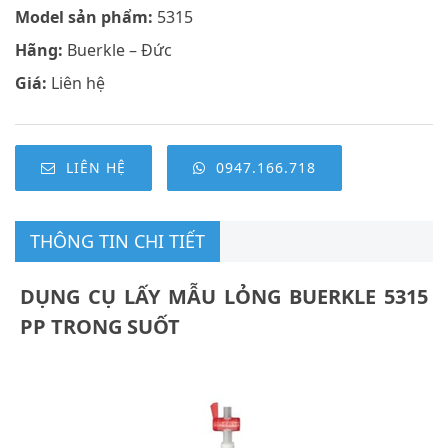
Model sản phẩm:
5315
Hãng:
Buerkle – Đức
Giá:
Liên hệ
LIÊN HỆ
0947.166.718
THÔNG TIN CHI TIẾT
DỤNG CỤ LẤY MẪU LỎNG BUERKLE 5315
PP TRONG SUỐT