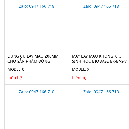
Zalo: 0947 166 718
Zalo: 0947 166 718
DỤNG CỤ LẤY MẪU 200MM
MÁY LẤY MẪU KHÔNG KHÍ
CHO SẢN PHẨM ĐÔNG
SINH HỌC BIOBASE BK-BAS-V
LẠNH(ICE BORER) BURKLE
MODEL: 0
MODEL: 0
5323-2010
Liên hệ
Liên hệ
Zalo: 0947 166 718
Zalo: 0947 166 718