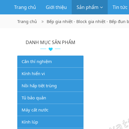
Trang chủ
Giới thiệu
Sản phẩm
Tin tức
Trang chủ
Bếp gia nhiệt - Block gia nhiệt - Bếp đun 
DANH MỤC SẢN PHẨM
Cân thí nghiệm
Kính hiển vi
Nồi hấp tiệt trùng
Tủ bảo quản
Máy cất nước
Kính lúp