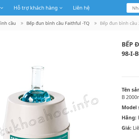
Hỗ trợ khách hàng
Liên hệ
bình cầu
Bếp đun bình cầu Faithful -TQ
Bếp đun bình cầu 2
BẾP Đ
98-I-
Tên sả
B 2000
Model 
Hãng:
F
Giá:
Li