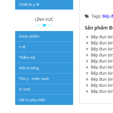
Thiết bị y tế
Tags:
Bếp đ
LĨNH VỰC
Sản phẩm Bế
Dược phẩm
Bếp đun bình
Bếp đun bình
Y tế
Bếp đun bình
Bếp đun bình
Thẩm mỹ
Bếp đun bìn
Bếp đun bìn
Môi trường
Bếp đun bìn
Thú y - chăn nuôi
Bếp đun bìn
Bếp đun bìn
Vi sinh
Bếp đun bìn
Vật tư phụ kiện