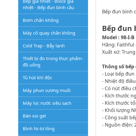
Bếp gia nhiệt - Block gia
nhiệt - Bếp đun bình cầu
Bếp đun bình cầ
Bơm chân không
Bếp đun b
Máy cô quay chân không
Model : 98-I-B
Hãng: Faithful
Cold Trap - Bẫy lạnh
Xuất xứ: Trun
Thiết bị đo trong thực phẩm-
đồ uống
Thông số bếp 
- Loại bếp đun
Tủ hút khí độc
- Nhiệt độ điề
- Có nút điều c
Máy phun sương muối
- Kích thước n
- Kích thước 
Máy lọc nước siêu sạch
- Khối lượng 
Bàn soi gel
- Công suất b
- Nguồn điện: 
Bình Ni-tơ lỏng