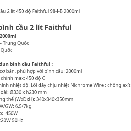
u 2 lít 450 độ Faithful 98-I-B 2000ml
ình cầu 2 lít Faithful
 2000ml
 – Trung Quốc
g Quốc
đun bình cầu Faithful :
 cơ bản, phù hợp với bình cầu: 2000ml
u chỉnh max: 450 độ C
hỉnh nhiệt độ. Lõi dây chịu nhiệt Nichrome Wire : chống axít
goài: Ø330 x h230 mm
tổng thể (WxDxH): 340x340x350mm
NW/GW: 6.5/7kg
ếp: 450W
220V/ 50Hz