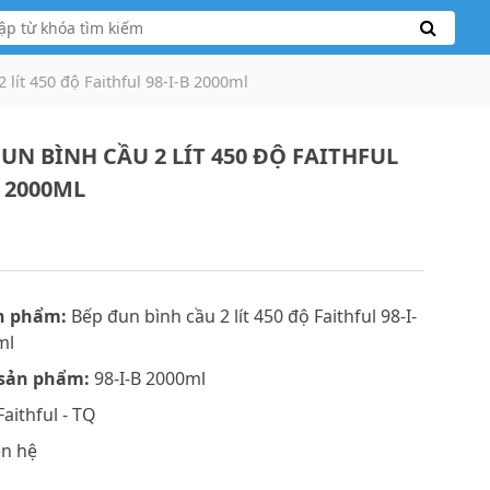
 lít 450 độ Faithful 98-I-B 2000ml
UN BÌNH CẦU 2 LÍT 450 ĐỘ FAITHFUL
B 2000ML
n phẩm:
Bếp đun bình cầu 2 lít 450 độ Faithful 98-I-
ml
sản phẩm:
98-I-B 2000ml
aithful - TQ
ên hệ