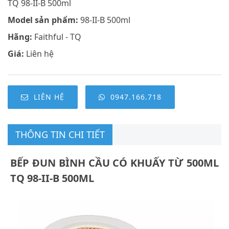
TQ 98-II-B 500ml
Model sản phẩm:
98-II-B 500ml
Hãng:
Faithful - TQ
Giá:
Liên hệ
LIÊN HỆ
0947.166.718
THÔNG TIN CHI TIẾT
BẾP ĐUN BÌNH CẦU CÓ KHUẤY TỪ 500ML
TQ 98-II-B 500ML