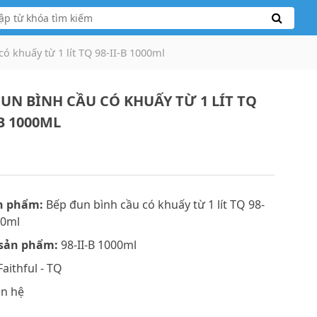
ó khuấy từ 1 lít TQ 98-II-B 1000ml
ĐUN BÌNH CẦU CÓ KHUẤY TỪ 1 LÍT TQ
-B 1000ML
n phẩm:
Bếp đun bình cầu có khuấy từ 1 lít TQ 98-
00ml
sản phẩm:
98-II-B 1000ml
aithful - TQ
ên hệ