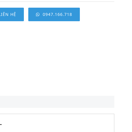
LIÊN HỆ
0947.166.718
L