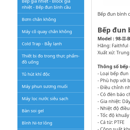
Bếp gia nhiệt - Block gia
nhiệt - Bếp đun bình cầu
Bếp đun bình c
Bơm chân không
Bếp đun b
Máy cô quay chân không
Model : 98-II-
Cold Trap - Bẫy lạnh
Hãng: Faithful
Xuất xứ: Trun
Thiết bị đo trong thực phẩm-
đồ uống
Thông số bếp 
- Loại bếp đun
Tủ hút khí độc
- Phù hợp với 
Máy phun sương muối
- Điều chỉnh n
- Có đèn báo c
Máy lọc nước siêu sạch
- Gia nhiệt: Dâ
- Nhiệt độ điề
Bàn soi gel
- Tốc độ khuấy
- Cá từ: PTFE
Bình Ni-tơ lỏng
- Công suất k