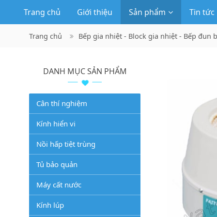
Trang chủ
Giới thiệu
Sản phẩm
Tin tức
Trang chủ
Bếp gia nhiệt - Block gia nhiệt - Bếp đun 
DANH MỤC SẢN PHẨM
Cân thí nghiệm
Kính hiển vi
Nồi hấp tiệt trùng
Tủ bảo quản
Máy cất nước
Kính lúp