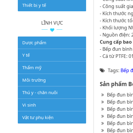
Thiết bị y tế
- Công suất gi
- Kích thước n
- Kích thước 
LĨNH VỰC
- Khối lượng 
- Nguồn điện: 
Cung cấp bao
Dược phẩm
- Bếp đun bình 
Y tế
- Cá từ PTFE: 01
Thẩm mỹ
Tags:
Bếp đ
Môi trường
Sản phẩm Bế
Thú y - chăn nuôi
Bếp đun bình
Bếp đun bình
Vi sinh
Bếp đun bình
Bếp đun bình
Vật tư phụ kiện
Bếp đun bìn
Bếp đun bìn