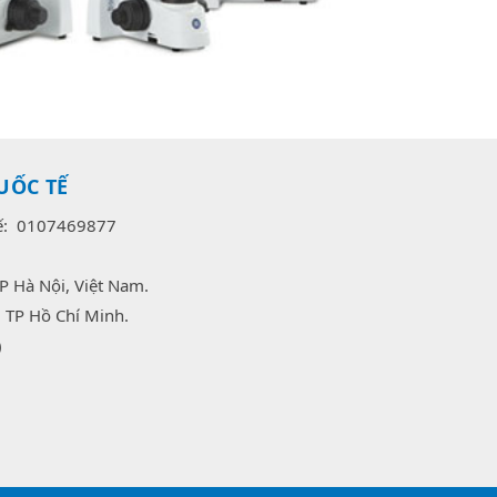
UỐC TẾ
uế: 0107469877
P Hà Nội, Việt Nam.
 TP Hồ Chí Minh.
)