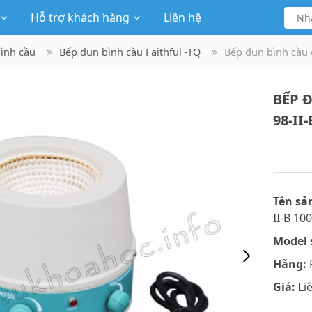
Hỗ trợ khách hàng
Liên hệ
bình cầu
Bếp đun bình cầu Faithful -TQ
Bếp đun bình cầu c
BẾP 
98-II
Tên sả
II-B 10
Model 
Hãng:
F
Giá:
Li