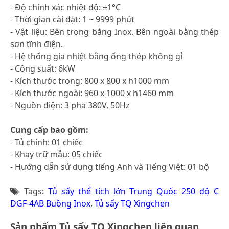
- Độ chính xác nhiệt độ: ±1°C
- Thời gian cài đặt: 1 ~ 9999 phút
- Vật liệu: Bên trong bằng Inox. Bên ngoài bằng thép
sơn tĩnh điện.
- Hệ thống gia nhiệt bằng ống thép không gỉ
- Công suất: 6kW
- Kích thước trong: 800 x 800 x h1000 mm
- Kích thước ngoài: 960 x 1000 x h1460 mm
- Nguồn điện: 3 pha 380V, 50Hz
Cung cấp bao gồm:
- Tủ chính: 01 chiếc
- Khay trữ mẫu: 05 chiếc
- Hướng dẫn sử dụng tiếng Anh và Tiếng Việt: 01 bộ
Tags:
Tủ sấy thể tích lớn Trung Quốc 250 độ C
DGF-4AB Buồng Inox
,
Tủ sấy TQ Xingchen
Sản phẩm Tủ sấy TQ Xingchen liên quan