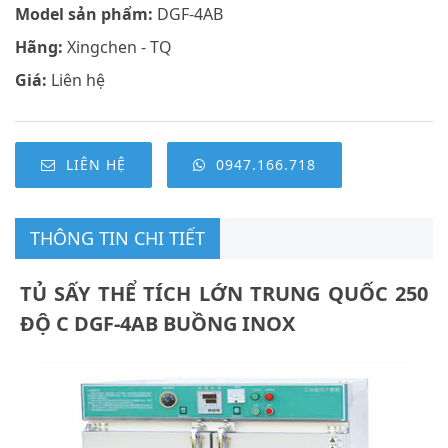
Model sản phẩm:
DGF-4AB
Hãng:
Xingchen - TQ
Giá:
Liên hệ
LIÊN HỆ
0947.166.718
THÔNG TIN CHI TIẾT
TỦ SẤY THỂ TÍCH LỚN TRUNG QUỐC 250
ĐỘ C DGF-4AB BUỒNG INOX