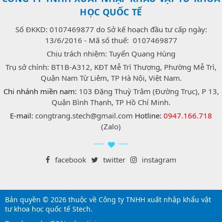
HỌC QUỐC TẾ
Số ĐKKD: 0107469877 do Sở kế hoạch đầu tư cấp ngày:
13/6/2016 - Mã số thuế: 0107469877
Chịu trách nhiệm: Tuyển Quang Hùng
Trụ sở chính: BT1B-A312, KĐT Mễ Trì Thượng, Phường Mễ Trì,
Quận Nam Từ Liêm, TP Hà Nội, Việt Nam.
Chi nhánh miền nam:
103 Đặng Thuỳ Trâm (Đường Trục), P 13,
Quận Bình Thạnh, TP Hồ Chí Minh.
E-mail:
congtrang.stech@gmail.com
Hotline:
0947.166.718
(Zalo)
facebook
twitter
instagram
Bản quyền © 2026 thuộc về Công ty TNHH xuất nhập khẩu vật
tư khoa học quốc tế Stech.