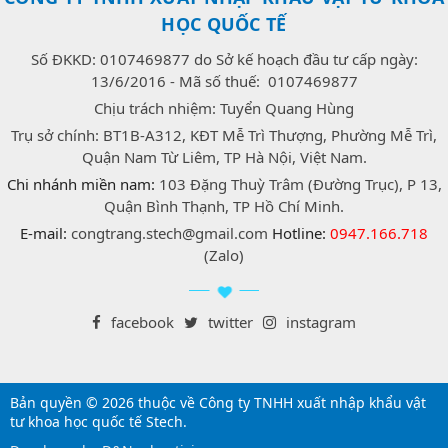
HỌC QUỐC TẾ
Số ĐKKD: 0107469877 do Sở kế hoạch đầu tư cấp ngày:
13/6/2016 - Mã số thuế: 0107469877
Chịu trách nhiệm: Tuyển Quang Hùng
Trụ sở chính: BT1B-A312, KĐT Mễ Trì Thượng, Phường Mễ Trì,
Quận Nam Từ Liêm, TP Hà Nội, Việt Nam.
Chi nhánh miền nam:
103 Đặng Thuỳ Trâm (Đường Trục), P 13,
Quận Bình Thạnh, TP Hồ Chí Minh.
E-mail:
congtrang.stech@gmail.com
Hotline:
0947.166.718
(Zalo)
facebook
twitter
instagram
Bản quyền © 2026 thuộc về Công ty TNHH xuất nhập khẩu vật
tư khoa học quốc tế Stech.