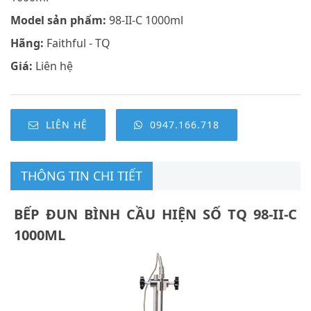
Model sản phẩm:
98-II-C 1000ml
Hãng:
Faithful - TQ
Giá:
Liên hệ
LIÊN HỆ
0947.166.718
THÔNG TIN CHI TIẾT
BẾP ĐUN BÌNH CẦU HIỆN SỐ TQ 98-II-C
1000ML