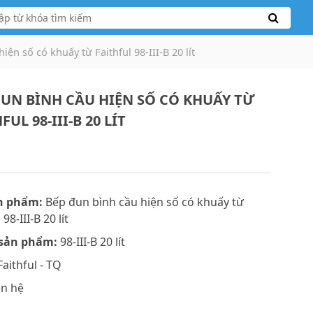
iện số có khuấy từ Faithful 98-III-B 20 lít
ĐUN BÌNH CẦU HIỆN SỐ CÓ KHUẤY TỪ
FUL 98-III-B 20 LÍT
n phẩm:
Bếp đun bình cầu hiện số có khuấy từ
 98-III-B 20 lít
sản phẩm:
98-III-B 20 lít
aithful - TQ
ên hệ