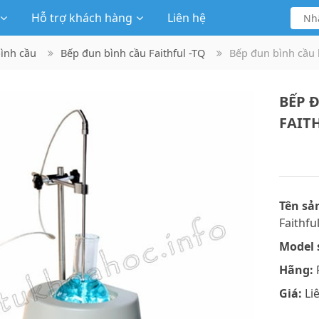
Hỗ trợ khách hàng
Liên hệ
bình cầu
Bếp đun bình cầu Faithful -TQ
Bếp đun bình cầu h
BẾP 
FAITH
Tên sả
Faithful
Model 
Hãng:
F
Giá:
Li