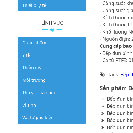
- Công suất k
Thiết bị y tế
- Công suất gi
- Kích thước n
LĨNH VỰC
- Kích thước 
- Khối lượng 
- Nguồn điện: 
Dược phẩm
Cung cấp bao
- Bếp đun bình 
Y tế
- Cá từ PTFE: 01
Thẩm mỹ
Tags:
Bếp đ
Môi trường
Sản phẩm Bế
Thú y - chăn nuôi
Bếp đun bình
Vi sinh
Bếp đun bình
Bếp đun bình
Vật tư phụ kiện
Bếp đun bìn
Bếp đun bìn