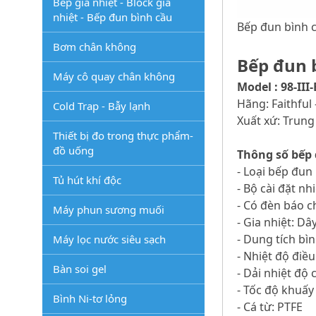
Bếp gia nhiệt - Block gia
nhiệt - Bếp đun bình cầu
Bếp đun bình cầ
Bơm chân không
Bếp đun b
Máy cô quay chân không
Model : 98-III
Hãng: Faithful
Cold Trap - Bẫy lạnh
Xuất xứ: Trun
Thiết bị đo trong thực phẩm-
đồ uống
Thông số bếp 
- Loại bếp đun
Tủ hút khí độc
- Bộ cài đặt n
- Có đèn báo c
Máy phun sương muối
- Gia nhiệt: Dâ
- Dung tích bìn
Máy lọc nước siêu sạch
- Nhiệt độ điề
Bàn soi gel
- Dải nhiệt độ 
- Tốc độ khuấy
Bình Ni-tơ lỏng
- Cá từ: PTFE