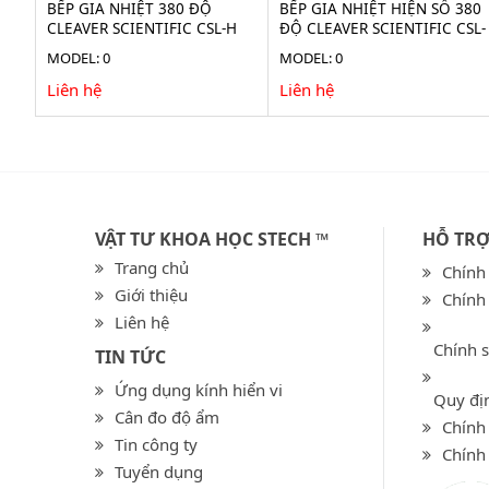
BẾP GIA NHIỆT 380 ĐỘ
BẾP GIA NHIỆT HIỆN SỐ 380
CLEAVER SCIENTIFIC CSL-H
ĐỘ CLEAVER SCIENTIFIC CSL-
H
MODEL: 0
MODEL: 0
Liên hệ
Liên hệ
VẬT TƯ KHOA HỌC STECH ™
HỖ TR
Trang chủ
Chính
Giới thiệu
Chính
Liên hệ
Chính 
TIN TỨC
Ứng dụng kính hiển vi
Quy địn
Cân đo độ ẩm
Chính 
Tin công ty
Chính
Tuyển dụng