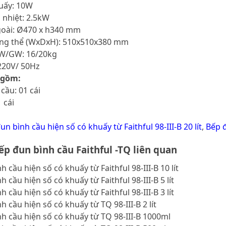
huấy: 10W
a nhiệt: 2.5kW
goài: Ø470 x h340 mm
tổng thể (WxDxH): 510x510x380 mm
NW/GW: 16/20kg
220V/ 50Hz
 gồm:
cầu: 01 cái
 cái
un bình cầu hiện số có khuấy từ Faithful 98-III-B 20 lít
,
Bếp đ
p đun bình cầu Faithful -TQ liên quan
 cầu hiện số có khuấy từ Faithful 98-III-B 10 lít
 cầu hiện số có khuấy từ Faithful 98-III-B 5 lít
 cầu hiện số có khuấy từ Faithful 98-III-B 3 lít
h cầu hiện số có khuấy từ TQ 98-III-B 2 lít
h cầu hiện số có khuấy từ TQ 98-III-B 1000ml