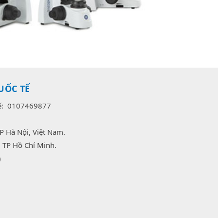
UỐC TẾ
uế: 0107469877
P Hà Nội, Việt Nam.
 TP Hồ Chí Minh.
)