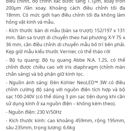
điều chỉnh, độ chính xác bước tăng 1.1μm, xoay tròn
200μm /lần xoay. Khoảng cách điều chỉnh tối đa
18mm. Có mức giới hạn điều chỉnh tối đa không làm
hỏng vật kính và mẫu.
- Kích thước bàn di mẫu (bàn sa trượt) 152/197 x 131
mm. Bàn sa trượt di chuyển theo hai phương X-Y 75 x
36 mm, cần điều chỉnh di chuyển mẫu bố trí bên phải.
Kẹp giữ mẫu kiểu thước Vernier, có thể tháo rời
- Bộ tụ quang: Bộ tụ quang Abbe N.A. 1.25, có thể
chỉnh được chiều cao với iris diaphragm (chỉnh màn
chắn sáng) và bộ phận giữ kính lọc.
- Nguồn ánh sáng: Đèn Köhler NeoLED™ 3W có điều
chỉnh cường độ sáng với nguồn điện tích hợp và bộ
sạc 100-240V (có thể dùng 3 pin sạc tiện dụng khi cần
sử dụng kính ở xa nguồn điện – không kèm theo).
- Nguồn điện: 230 V/50Hz
- Kích thước kính: cao khoảng 459mm, rộng 195mm,
sâu 235mm, trọng lượng: 6.6kg