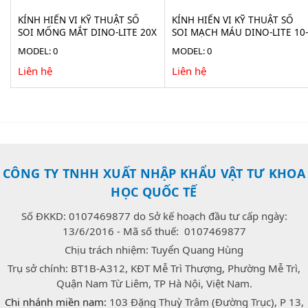
KÍNH HIỂN VI KỸ THUẬT SỐ
KÍNH HIỂN VI KỸ THUẬT SỐ
SOI MỐNG MẮT DINO-LITE 20X
SOI MẠCH MÁU DINO-LITE 10-
AF4115-RUT
300X AF4535ZTE-N3U
MODEL: 0
MODEL: 0
Liên hệ
Liên hệ
CÔNG TY TNHH XUẤT NHẬP KHẨU VẬT TƯ KHOA
HỌC QUỐC TẾ
Số ĐKKD: 0107469877 do Sở kế hoạch đầu tư cấp ngày:
13/6/2016 - Mã số thuế: 0107469877
Chịu trách nhiệm: Tuyển Quang Hùng
Trụ sở chính: BT1B-A312, KĐT Mễ Trì Thượng, Phường Mễ Trì,
Quận Nam Từ Liêm, TP Hà Nội, Việt Nam.
Chi nhánh miền nam:
103 Đặng Thuỳ Trâm (Đường Trục), P 13,