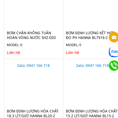
BƠM CHÂN KHÔNG TUẦN
BƠM ĐỊNH LƯỢNG KẾT HỢP
HOÀN VÒNG NƯỚC SHZ-DIII
ĐO PH HANNA BL7916-2
MODEL: 0
MODEL: 0
Liên hệ
Liên hệ
Zalo: 0947 166 718
Zalo: 0947 166 718
BƠM ĐỊNH LƯỢNG HÓA CHẤT
BƠM ĐỊNH LƯỢNG HÓA CHẤT
18.3 LÍT/GIỜ HANNA BL20-2
15.2 LÍT/GIỜ HANNA BL15-2