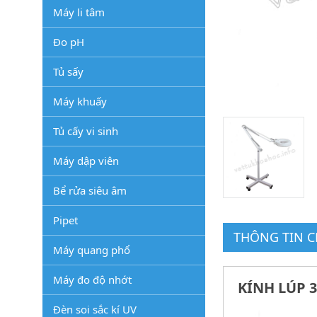
Máy li tâm
Đo pH
Tủ sấy
Máy khuấy
Tủ cấy vi sinh
Máy dập viên
Bể rửa siêu âm
Pipet
THÔNG TIN CH
Máy quang phổ
Máy đo độ nhớt
KÍNH LÚP 
Đèn soi sắc kí UV