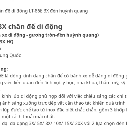
ân đế di động LT-86E 3X đèn huỳnh quang
 3X chân đế di động
 xe di động - gương tròn-đèn huỳnh quang)
 3X HQ
i
Trung Quốc
ung:
86E là dòng kính dạng chân đế có bánh xe dễ dàng di động
ng việc liên quan đến lĩnh vực y học, nha khoa, thẩm mỹ, kỹ 
.
 kính lúp di động phù hợp đối với việc chiếu sáng các chi
 ánh sáng xuống trực tiếp vật cần thao tác khiến quá trìn
h lúp được chế tạo từ inox đặc biệt chắc chắn, gồm 3 khớp
 một cách thoải mái nhất.
g đại đa dạng 3X/ 5X/ 8X/ 10X/ 15X/ 20X với 2 lựa chọn đ