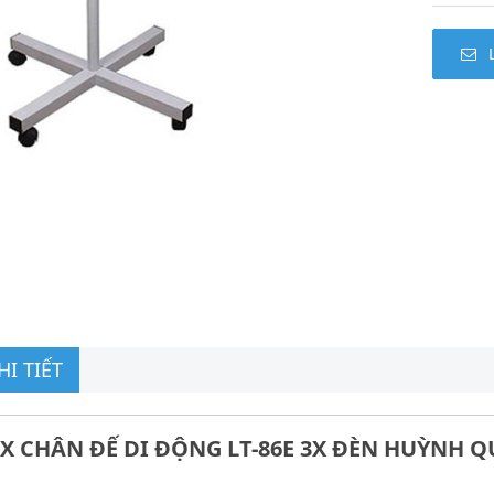
I TIẾT
3X CHÂN ĐẾ DI ĐỘNG LT-86E 3X ĐÈN HUỲNH 