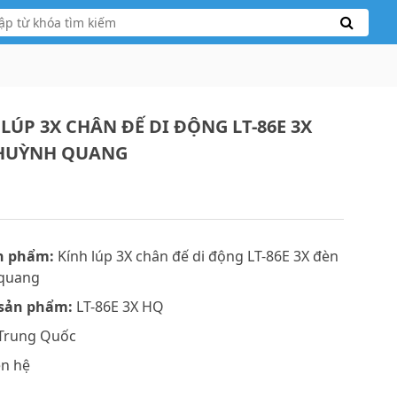
LÚP 3X CHÂN ĐẾ DI ĐỘNG LT-86E 3X
HUỲNH QUANG
n phẩm:
Kính lúp 3X chân đế di động LT-86E 3X đèn
quang
sản phẩm:
LT-86E 3X HQ
Trung Quốc
ên hệ