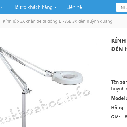
Hỗ trợ khách hàng
Liên hệ
Kính lúp 3X chân đế di động LT-86E 3X đèn huỳnh quang
KÍNH 
ĐÈN 
Tên sả
huỳnh 
Model 
Hãng:
Giá:
Li