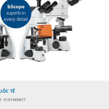
UỐC TẾ
uế: 0107469877