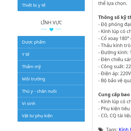
thể lựa chọn.
Thiết bị y tế
Thông số kỹ t
LĨNH VỰC
- Độ phóng đại
- Kính lúp có 
- Cổ xoay 180°
Dược phẩm
- Thấu kính tr
- Đường kính
Y tế
- Đèn chiếu s
- Công suất: 2
Thẩm mỹ
- Điện áp: 220
Môi trường
- Bộ bảo vệ qu
Thú y - chăn nuôi
Cung cấp bao
- Kính lúp có 
Vi sinh
- Phụ kiện tiê
- CO, CQ tài li
Vật tư phụ kiện
Tags:
Kính 