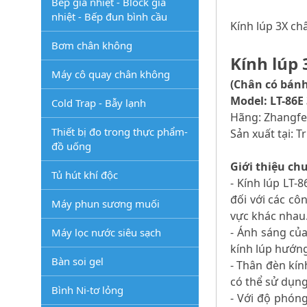
Bếp gia nhiệt - Block gia
nhiệt - Bếp đun bình cầu
Kính lúp 3X ch
Bơm chân không
Kính lúp
Máy cô quay chân không
(Chân có bánh
Model: LT-86E
Cold Trap - Bẫy lạnh
Hãng: Zhangfe
Thiết bị đo trong thực phẩm-
Sản xuất tại: 
đồ uống
Giới thiệu ch
Tủ hút khí độc
- Kính lúp LT-
đối với các cô
Máy phun sương muối
vực khác nhau
- Ánh sáng của
Máy lọc nước siêu sạch
kính lúp hướng
Bàn soi gel
- Thân đèn kín
có thể sử dụng
Bình Ni-tơ lỏng
- Với độ phón