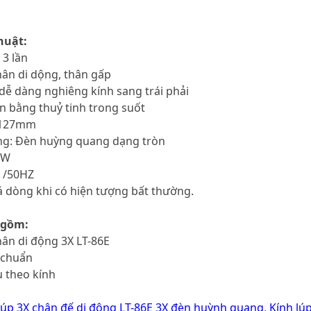
huật:
 3 lần
chân di dộng, thân gấp
 dễ dàng nghiêng kính sang trái phải
òn bằng thuỷ tinh trong suốt
: 127mm
áng: Đèn huỳng quang dạng tròn
2W
V /50HZ
á dòng khi có hiện tượng bất thường.
 gồm:
chân di động 3X LT-86E
u chuẩn
ệu theo kính
lúp 3X chân đế di động LT-86E 3X đèn huỳnh quang
,
Kính lú