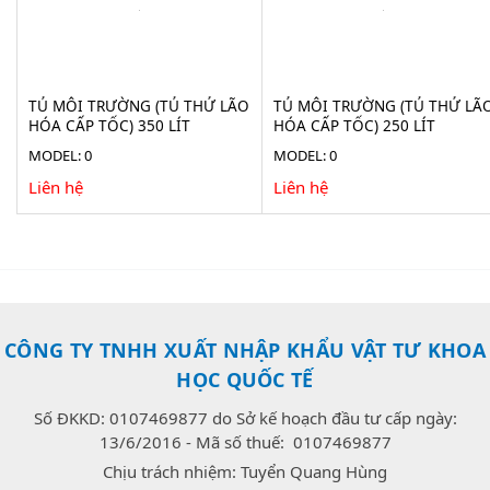
TỦ MÔI TRƯỜNG (TỦ THỬ LÃO
TỦ MÔI TRƯỜNG (TỦ THỬ LÃ
HÓA CẤP TỐC) 350 LÍT
HÓA CẤP TỐC) 250 LÍT
XINGCHEN BIC-350BEII
XINGCHEN BIC-250BEII
MODEL: 0
MODEL: 0
Liên hệ
Liên hệ
CÔNG TY TNHH XUẤT NHẬP KHẨU VẬT TƯ KHOA
HỌC QUỐC TẾ
Số ĐKKD: 0107469877 do Sở kế hoạch đầu tư cấp ngày:
13/6/2016 - Mã số thuế: 0107469877
Chịu trách nhiệm: Tuyển Quang Hùng