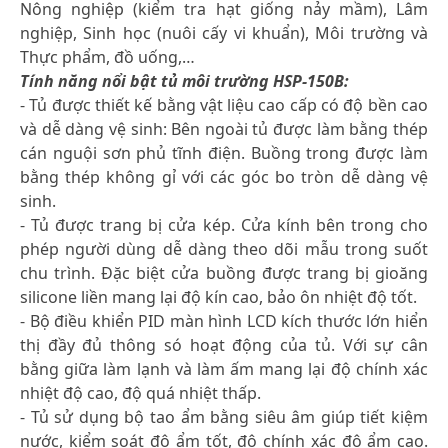
Nông nghiệp (kiểm tra hạt giống nảy mầm), Lâm
nghiệp, Sinh học (nuôi cấy vi khuẩn), Môi trường và
Thực phẩm, đồ uống,…
Tính năng nổi bật tủ môi trường HSP-150B:
- Tủ được thiết kế bằng vật liệu cao cấp có độ bền cao
và dễ dàng vệ sinh: Bên ngoài tủ được làm bằng thép
cán nguội sơn phủ tĩnh điện. Buồng trong được làm
bằng thép không gỉ với các góc bo tròn dễ dàng vệ
sinh.
- Tủ được trang bị cửa kép. Cửa kính bên trong cho
phép người dùng dễ dàng theo dõi mẫu trong suốt
chu trình. Đặc biệt cửa buồng được trang bị gioăng
silicone liền mang lại độ kín cao, bảo ôn nhiệt độ tốt.
- Bộ điều khiển PID màn hình LCD kích thước lớn hiển
thị đầy đủ thông só hoạt động của tủ. Với sự cân
bằng giữa làm lạnh và làm ấm mang lại độ chính xác
nhiệt độ cao, độ quá nhiệt thấp.
- Tủ sử dụng bộ tao ẩm bằng siêu âm giúp tiết kiệm
nước, kiểm soát độ ẩm tốt, độ chính xác độ ẩm cao.