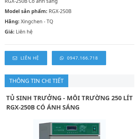
RGX-250B Có ánh sáng
Model sản phẩm:
RGX-250B
Hãng:
Xingchen - TQ
Giá:
Liên hệ
LIÊN HỆ
0947.166.718
THÔNG TIN CHI TIẾT
TỦ SINH TRƯỞNG - MÔI TRƯỜNG 250 LÍT
RGX-250B CÓ ÁNH SÁNG