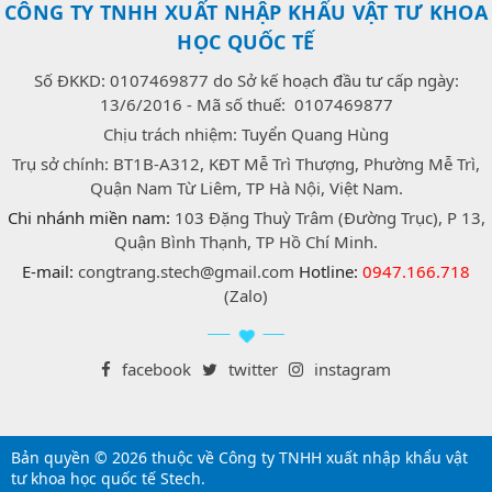
CÔNG TY TNHH XUẤT NHẬP KHẨU VẬT TƯ KHOA
HỌC QUỐC TẾ
Số ĐKKD: 0107469877 do Sở kế hoạch đầu tư cấp ngày:
13/6/2016 - Mã số thuế: 0107469877
Chịu trách nhiệm: Tuyển Quang Hùng
Trụ sở chính: BT1B-A312, KĐT Mễ Trì Thượng, Phường Mễ Trì,
Quận Nam Từ Liêm, TP Hà Nội, Việt Nam.
Chi nhánh miền nam:
103 Đặng Thuỳ Trâm (Đường Trục), P 13,
Quận Bình Thạnh, TP Hồ Chí Minh.
E-mail:
congtrang.stech@gmail.com
Hotline:
0947.166.718
(Zalo)
facebook
twitter
instagram
Bản quyền © 2026 thuộc về Công ty TNHH xuất nhập khẩu vật
tư khoa học quốc tế Stech.