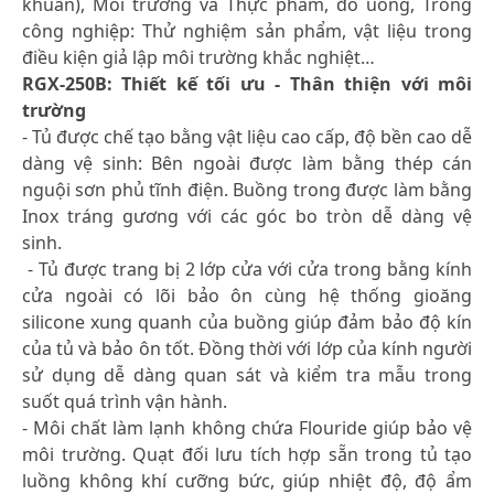
khuẩn), Môi trường và Thực phẩm, đồ uống, Trong
công nghiệp: Thử nghiệm sản phẩm, vật liệu trong
điều kiện giả lập môi trường khắc nghiệt…
RGX-250B: Thiết kế tối ưu - Thân thiện với môi
trường
- Tủ được chế tạo bằng vật liệu cao cấp, độ bền cao dễ
dàng vệ sinh: Bên ngoài được làm bằng thép cán
nguội sơn phủ tĩnh điện. Buồng trong được làm bằng
Inox tráng gương với các góc bo tròn dễ dàng vệ
sinh.
- Tủ được trang bị 2 lớp cửa với cửa trong bằng kính
cửa ngoài có lõi bảo ôn cùng hệ thống gioăng
silicone xung quanh của buồng giúp đảm bảo độ kín
của tủ và bảo ôn tốt. Đồng thời với lớp của kính người
sử dụng dễ dàng quan sát và kiểm tra mẫu trong
suốt quá trình vận hành.
- Môi chất làm lạnh không chứa Flouride giúp bảo vệ
môi trường. Quạt đối lưu tích hợp sẵn trong tủ tạo
luồng không khí cưỡng bức, giúp nhiệt độ, độ ẩm