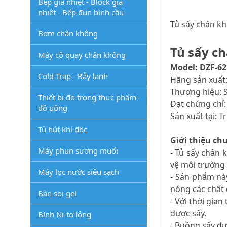
Bếp gia nhiệt - Block gia
nhiệt - Bếp đun bình cầu
Tủ sấy chân kh
Bơm chân không
Tủ sấy ch
Máy cô quay chân không
Model: DZF-6
Cold Trap - Bẫy lạnh
Hãng sản xuất
Thương hiệu:
Thiết bị đo trong thực phẩm-
Đạt chứng chỉ:
đồ uống
Sản xuất tại: 
Tủ hút khí độc
Giới thiệu ch
Máy phun sương muối
- Tủ sấy chân 
vệ môi trường
Máy lọc nước siêu sạch
- Sản phẩm này
nóng các chất
Bàn soi gel
- Với thời gia
được sấy.
Bình Ni-tơ lỏng
- Buồng sấy đư