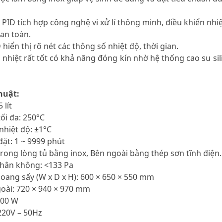
n PID tích hợp công nghệ vi xử lí thông minh, điều khiển nhi
an toàn.
hiển thị rõ nét các thông số nhiệt độ, thời gian.
u nhiệt rất tốt có khả năng đóng kín nhờ hệ thống cao su 
huật:
 lít
tối đa: 250°C
nhiệt độ: ±1°C
 đặt: 1 ~ 9999 phút
 trong lòng tủ bằng inox, Bên ngoài bằng thép sơn tĩnh điện.
chân không: <133 Pa
hoang sấy (W x D x H): 600 × 650 × 550 mm
goài: 720 × 940 × 970 mm
000 W
 220V – 50Hz