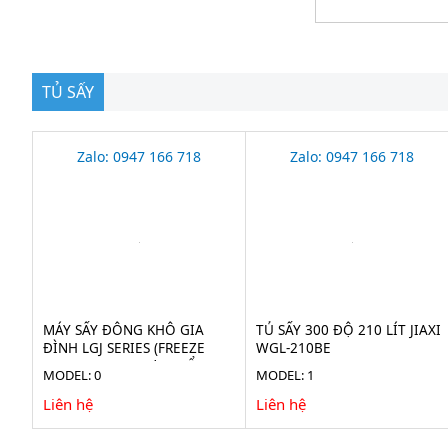
TỦ SẤY
Zalo: 0947 166 718
Zalo: 0947 166 718
MÁY SẤY ĐÔNG KHÔ GIA
TỦ SẤY 300 ĐỘ 210 LÍT JIAXI
ĐÌNH LGJ SERIES (FREEZE
WGL-210BE
DRYER) CHO THỰC PHẨM
MODEL: 0
MODEL: 1
Liên hệ
Liên hệ