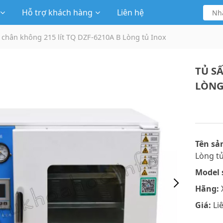
Hỗ trợ khách hàng
Liên hệ
 chân không 215 lít TQ DZF-6210A B Lòng tủ Inox
TỦ SẤ
LÒNG
Tên sả
Lòng tủ
Model 
Hãng:
Giá:
Li