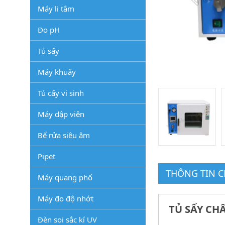
Máy li tâm
Đo pH
Tủ sấy
Máy khuấy
Tủ cấy vi sinh
Máy dập viên
Bể rửa siêu âm
Pipet
THÔNG TIN CH
Máy quang phổ
Máy đo độ nhớt
TỦ SẤY CH
Đèn soi sắc kí UV