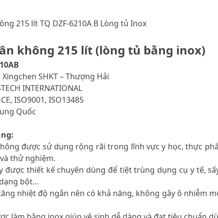
ông 215 lít TQ DZF-6210A B Lòng tủ Inox
ân không 215 lít (lòng tủ bằng inox)
210AB
: Xingchen SHKT – Thượng Hải
 STECH INTERNATIONAL
 CE, ISO9001, ISO13485
Trung Quốc
ung:
không được sử dụng rộng rãi trong lĩnh vực y học, thực p
 và thử nghiệm.
 được thiết kế chuyên dùng để tiệt trùng dụng cụ y tế, s
 dạng bột…
n tăng nhiệt độ ngắn nên có khả năng, không gây ô nhiễm 
ợc làm bằng inox giúp vệ sinh dễ dàng và đạt tiêu chuẩn 