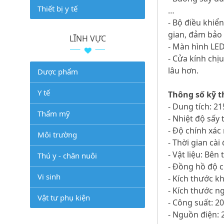
Thiết bị y tế
…
- Bộ điều khiể
gian, đảm bảo 
LĨNH VỰC
- Màn hình LED 
- Cửa kính chị
lâu hơn.
Dược phẩm
Y tế
Thông số kỹ t
- Dung tích: 215
Thẩm mỹ
- Nhiệt độ sấy 
- Độ chính xác 
Môi trường
- Thời gian cài
- Vật liệu: Bên
Thú y - chăn nuôi
- Đồng hồ độ 
Vi sinh
- Kích thước k
- Kích thước n
Vật tư phụ kiện
- Công suất: 2
- Nguồn điện: