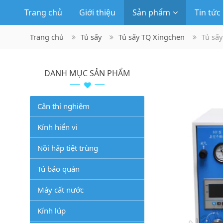
Trang chủ
Giới thiệu
Sản phẩm
Tin tức
Trang chủ
Tủ sấy
Tủ sấy TQ Xingchen
Tủ sấy
DANH MỤC SẢN PHẨM
Cân thí nghiệm
Kính hiển vi
Nồi hấp tiệt trùng
Tủ bảo quản
Máy cất nước
Kính lúp