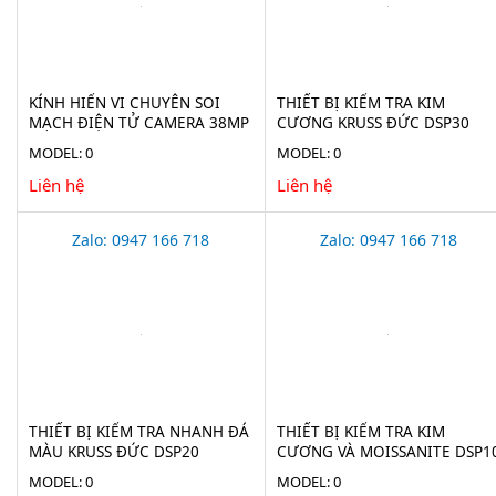
KÍNH HIỂN VI CHUYÊN SOI
THIẾT BỊ KIỂM TRA KIM
MẠCH ĐIỆN TỬ CAMERA 38MP
CƯƠNG KRUSS ĐỨC DSP30
STECH-38M
MODEL: 0
MODEL: 0
Liên hệ
Liên hệ
Zalo: 0947 166 718
Zalo: 0947 166 718
THIẾT BỊ KIỂM TRA NHANH ĐÁ
THIẾT BỊ KIỂM TRA KIM
MÀU KRUSS ĐỨC DSP20
CƯƠNG VÀ MOISSANITE DSP1
MODEL: 0
MODEL: 0