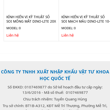
KÍNH HIỂN VI KỸ THUẬT SỐ
KÍNH HIỂN VI KỸ THUẬT SỐ
SOI MỐNG MẮT DINO-LITE 20X
SOI MẠCH MÁU DINO-LITE 10-
AF4115-RUT
300X AF4535ZTE-N3U
MODEL: 0
MODEL: 0
Liên hệ
Liên hệ
CÔNG TY TNHH XUẤT NHẬP KHẨU VẬT TƯ KHOA
HỌC QUỐC TẾ
Số ĐKKD: 0107469877 do Sở kế hoạch đầu tư cấp ngày:
13/6/2016 - Mã số thuế: 0107469877
Chịu trách nhiệm: Tuyển Quang Hùng
Trụ sở chính: BT1B-A312, KĐT Mễ Trì Thượng, Phường Mễ Trì,