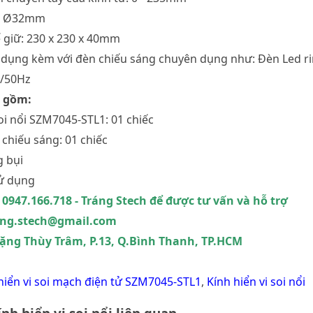
ox: Ø32mm
ế giữ: 230 x 230 x 40mm
ử dụng kèm với đèn chiếu sáng chuyên dụng như: Đèn Led r
V/50Hz
 gồm:
soi nổi SZM7045-STL1: 01 chiếc
 chiếu sáng: 01 chiếc
g bụi
ử dụng
 0947.166.718 - Tráng Stech để được tư vấn và hỗ trợ
rang.stech@gmail.com
 Đặng Thùy Trâm, P.13, Q.Bình Thanh, TP.HCM
hiển vi soi mạch điện tử SZM7045-STL1
,
Kính hiển vi soi nổi