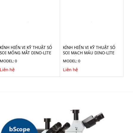
KÍNH HIỂN VI KỸ THUẬT SỐ
KÍNH HIỂN VI KỸ THUẬT SỐ
SOI MỐNG MẮT DINO-LITE
SOI MẠCH MÁU DINO-LITE
20X AF4115-RUT
10-300X AF4535ZTE-N3U
MODEL: 0
MODEL: 0
Liên hệ
Liên hệ