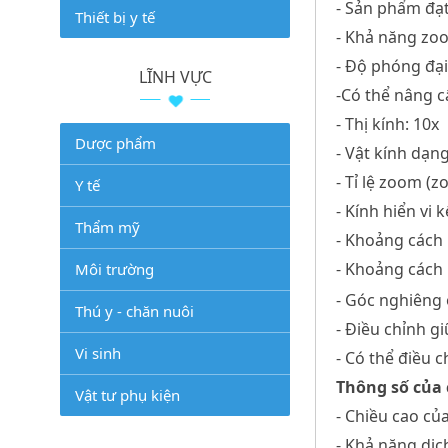
- Sản phẩm đạt
Thiết bị y tế
- Khả năng zoo
- Độ phóng đại
LĨNH VỰC
-Có thể nâng c
- Thị kính: 10x
Dược phẩm
- Vật kính dạng
- Tỉ lệ zoom (zo
Y tế
- Kính hiển vi
Thẩm mỹ
- Khoảng cách
- Khoảng cách
Môi trường
- Góc nghiêng 
Thú y - chăn nuôi
- Điều chỉnh g
Vi sinh
- Có thể điều c
Thông số của 
Vật tư phụ kiện
- Chiều cao c
- Khả năng dịc