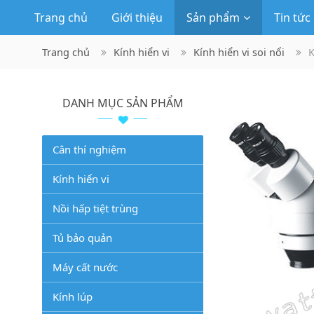
Trang chủ
Giới thiệu
Sản phẩm
Tin tức
Trang chủ
Kính hiển vi
Kính hiển vi soi nổi
K
DANH MỤC SẢN PHẨM
Cân thí nghiệm
Kính hiển vi
Nồi hấp tiệt trùng
Tủ bảo quản
Máy cất nước
Kính lúp