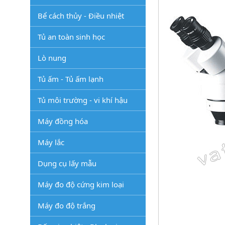
Bể cách thủy - Điều nhiệt
Tủ an toàn sinh học
Lò nung
Tủ ấm - Tủ ấm lạnh
Tủ môi trường - vi khí hậu
Máy đồng hóa
Máy lắc
Dụng cụ lấy mẫu
Máy đo độ cứng kim loại
Máy đo độ trắng