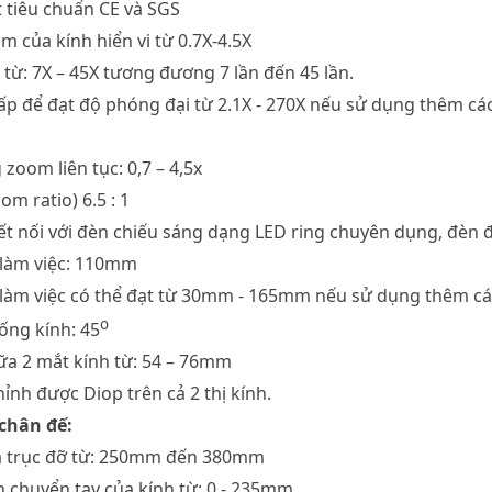
 tiêu chuẩn CE và SGS
m của kính hiển vi từ 0.7X-4.5X
 từ: 7X – 45X tương đương 7 lần đến 45 lần.
ấp để đạt độ phóng đại từ 2.1X - 270X nếu sử dụng thêm cá
 zoom liên tục: 0,7 – 4,5x
om ratio) 6.5 : 1
 kết nối với đèn chiếu sáng dạng LED ring chuyên dụng, đèn
 làm việc: 110mm
 làm việc có thể đạt từ 30mm - 165mm nếu sử dụng thêm cá
o
ống kính: 45
iữa 2 mắt kính từ: 54 – 76mm
hỉnh được Diop trên cả 2 thị kính.
chân đế:
ủa trục đỡ từ: 250mm đến 380mm
h chuyển tay của kính từ: 0 - 235mm