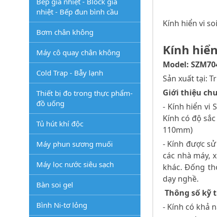
Bếp gia nhiệt - Block gia
nhiệt - Bếp đun bình cầu
Kính hiển vi s
Bơm chân không
Kính hiển
Máy cô quay chân không
Model: SZM70
Cold Trap - Bẫy lạnh
Sản xuất tại: 
Giới thiệu ch
Thiết bị đo trong thực phẩm-
đồ uống
- Kính hiển vi
Kính có độ sắc 
Tủ hút khí độc
110mm)
- Kính được sử
Máy phun sương muối
các nhà máy, x
Máy lọc nước siêu sạch
khác. Đống thờ
dạy nghề.
Bàn soi gel
Thông số kỹ 
Bình Ni-tơ lỏng
- Kính có khả n