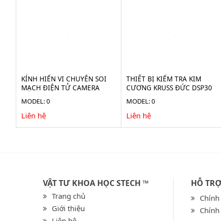
KÍNH HIỂN VI CHUYÊN SOI
THIẾT BỊ KIỂM TRA KIM
MẠCH ĐIỆN TỬ CAMERA
CƯƠNG KRUSS ĐỨC DSP30
38MP STECH-38M
MODEL: 0
MODEL: 0
Liên hệ
Liên hệ
VẬT TƯ KHOA HỌC STECH ™
HỖ TR
Trang chủ
Chính
Giới thiệu
Chính
Liên hệ