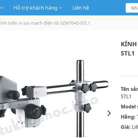
Hỗ trợ khách hàng
Liên hệ
ính hiển vi soi mạch điện tử SZM7045-STL1
KÍNH
STL1
Tên sả
STL1
Model 
Hãng:
Giá:
Li