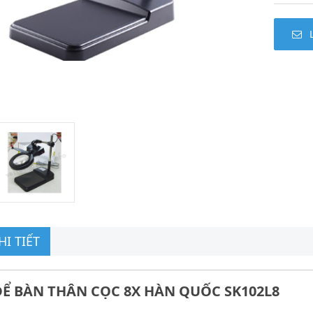
I TIẾT
ĐỂ BÀN THÂN CỌC 8X HÀN QUỐC SK102L8