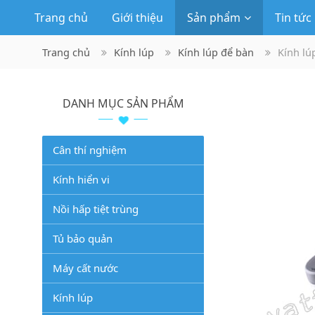
Trang chủ
Giới thiệu
Sản phẩm
Tin tức
Trang chủ
Kính lúp
Kính lúp để bàn
Kính lú
DANH MỤC SẢN PHẨM
Cân thí nghiệm
Kính hiển vi
Nồi hấp tiệt trùng
Tủ bảo quản
Máy cất nước
Kính lúp