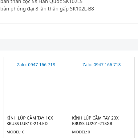
ể bàn thân cọc 5X Hàn Quốc SK102L5
 bàn phóng đại 8 lần thân gấp SK102L-B8
Zalo: 0947 166 718
Zalo: 0947 166 718
KÍNH LÚP CẦM TAY 10X
KÍNH LÚP CẦM TAY 20X
KRUSS LUK10-21-LED
KRUSS LU201-21SGR
MODEL: 0
MODEL: 0