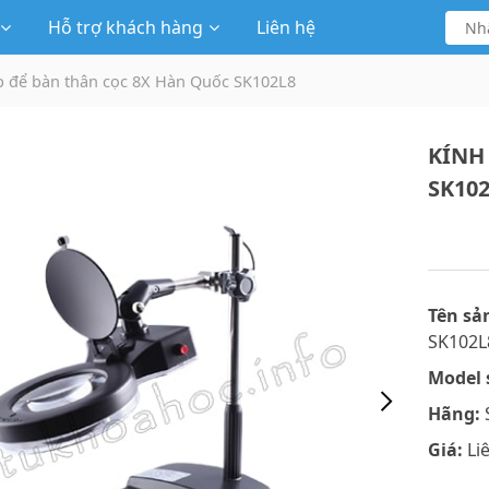
Hỗ trợ khách hàng
Liên hệ
p để bàn thân cọc 8X Hàn Quốc SK102L8
KÍNH
SK10
Tên sả
SK102L
Model 
Hãng:
Giá:
Li