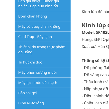
Bếp gia nhiệt - Block gia
nhiệt - Bếp đun bình cầu
Kính lúp để b
Bơm chân không
Kính lúp 
Máy cô quay chân không
Model: SK102
Cold Trap - Bẫy lạnh
Hãng: SEKI Opt
Xuất xứ: Hàn 
Thiết bị đo trong thực phẩm-
đồ uống
Thông số kỹ t
Tủ hút khí độc
- Độ phòng đại:
Máy phun sương muối
- Độ sáng cao 
- Thấu kính t
Máy lọc nước siêu sạch
- Nắp nhựa đỡ
Bàn soi gel
- Điều chỉnh độ
- Chiều cao đi
Bình Ni-tơ lỏng