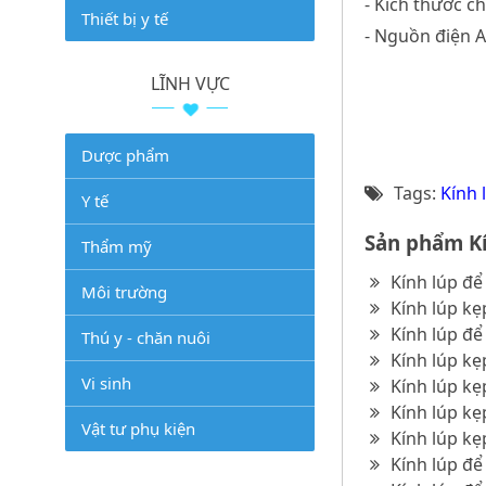
- Kích thước c
Thiết bị y tế
- Nguồn điện 
LĨNH VỰC
Dược phẩm
Tags:
Kính 
Y tế
Sản phẩm Kí
Thẩm mỹ
Kính lúp để
Môi trường
Kính lúp kẹ
Kính lúp để
Thú y - chăn nuôi
Kính lúp kẹ
Vi sinh
Kính lúp kẹ
Kính lúp kẹ
Vật tư phụ kiện
Kính lúp kẹ
Kính lúp đ