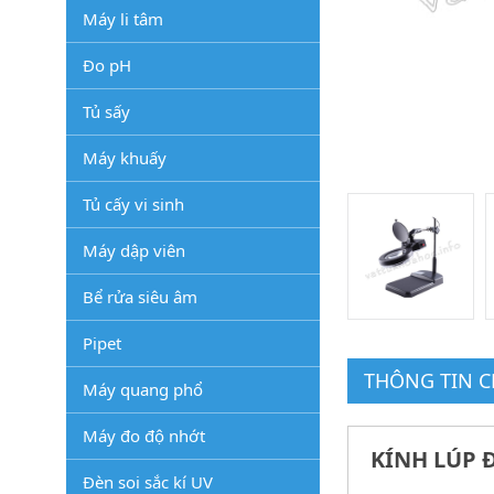
Máy li tâm
Đo pH
Tủ sấy
Máy khuấy
Tủ cấy vi sinh
Máy dập viên
Bể rửa siêu âm
Pipet
THÔNG TIN CH
Máy quang phổ
Máy đo độ nhớt
KÍNH LÚP 
Đèn soi sắc kí UV