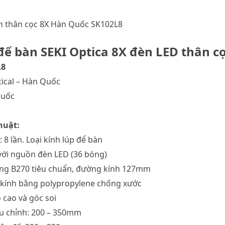
àn thân cọc 8X Hàn Quốc SK102L8
để bàn SEKI Optica 8X đèn LED thân c
L8
ical – Hàn Quốc
Quốc
huật:
 8 lần. Loại kính lúp để bàn
với nguồn đèn LED (36 bóng)
rắng B270 tiêu chuẩn, đường kính 127mm
 kính bằng polypropylene chống xước
 cao và góc soi
ều chỉnh: 200 – 350mm