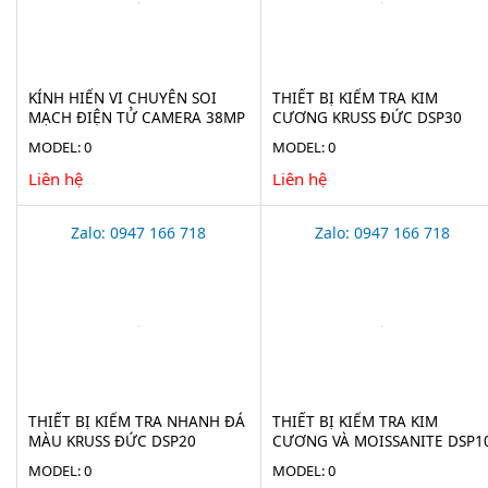
KÍNH HIỂN VI CHUYÊN SOI
THIẾT BỊ KIỂM TRA KIM
MẠCH ĐIỆN TỬ CAMERA 38MP
CƯƠNG KRUSS ĐỨC DSP30
STECH-38M
MODEL: 0
MODEL: 0
Liên hệ
Liên hệ
Zalo: 0947 166 718
Zalo: 0947 166 718
THIẾT BỊ KIỂM TRA NHANH ĐÁ
THIẾT BỊ KIỂM TRA KIM
MÀU KRUSS ĐỨC DSP20
CƯƠNG VÀ MOISSANITE DSP1
MODEL: 0
MODEL: 0