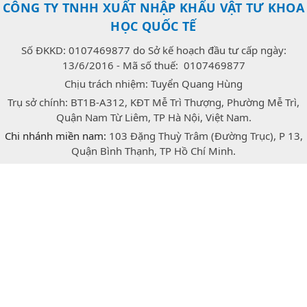
CÔNG TY TNHH XUẤT NHẬP KHẨU VẬT TƯ KHOA
HỌC QUỐC TẾ
Số ĐKKD: 0107469877 do Sở kế hoạch đầu tư cấp ngày:
13/6/2016 - Mã số thuế: 0107469877
Chịu trách nhiệm: Tuyển Quang Hùng
Trụ sở chính: BT1B-A312, KĐT Mễ Trì Thượng, Phường Mễ Trì,
Quận Nam Từ Liêm, TP Hà Nội, Việt Nam.
Chi nhánh miền nam:
103 Đặng Thuỳ Trâm (Đường Trục), P 13,
Quận Bình Thạnh, TP Hồ Chí Minh.
E-mail:
congtrang.stech@gmail.com
Hotline:
0947.166.718
(Zalo)
facebook
twitter
instagram
Bản quyền © 2026 thuộc về Công ty TNHH xuất nhập khẩu vật
tư khoa học quốc tế Stech.