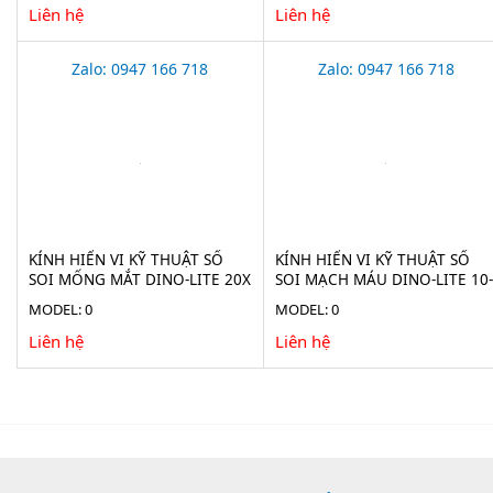
Liên hệ
Liên hệ
Zalo: 0947 166 718
Zalo: 0947 166 718
KÍNH HIỂN VI KỸ THUẬT SỐ
KÍNH HIỂN VI KỸ THUẬT SỐ
SOI MỐNG MẮT DINO-LITE 20X
SOI MẠCH MÁU DINO-LITE 10-
AF4115-RUT
300X AF4535ZTE-N3U
MODEL: 0
MODEL: 0
Liên hệ
Liên hệ