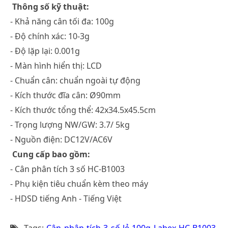
Thông số kỹ thuật:
- Khả năng cân tối đa: 100g
- Độ chính xác: 10-3g
- Độ lặp lại: 0.001g
- Màn hình hiển thị: LCD
- Chuẩn cân: chuẩn ngoài tự động
- Kích thước đĩa cân: Ø90mm
- Kích thước tổng thể: 42x34.5x45.5cm
- Trọng lượng NW/GW: 3.7/ 5kg
- Nguồn điện: DC12V/AC6V
Cung cấp bao gồm:
- Cân phân tích 3 số HC-B1003
- Phụ kiện tiêu chuẩn kèm theo máy
- HDSD tiếng Anh - Tiếng Việt
Tags:
Cân phân tích 3 số lẻ 100g Labex HC-B1003
,