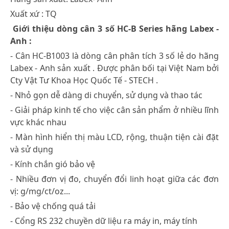
Xuất xứ : TQ
Giới thiệu dòng cân 3 số HC-B Series hãng Labex -
Anh :
- Cân HC-B1003 là dòng cân phân tích 3 số lẻ do hãng
Labex - Anh sản xuất . Được phân bối tại Việt Nam bởi
Cty Vật Tư Khoa Học Quốc Tế - STECH .
- Nhỏ gọn dễ dàng di chuyển, sử dụng và thao tác
- Giải pháp kinh tế cho việc cân sản phẩm ở nhiều lĩnh
vực khác nhau
- Màn hình hiển thị màu LCD, rộng, thuận tiện cài đặt
và sử dụng
- Kính chắn gió bảo vệ
- Nhiều đơn vị đo, chuyển đổi linh hoạt giữa các đơn
vị: g/mg/ct/oz...
- Bảo vệ chống quá tải
- Cổng RS 232 chuyền dữ liệu ra máy in, máy tính