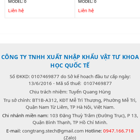
MODEL: 0
MODEL: 0
Liên hệ
Liên hệ
CÔNG TY TNHH XUẤT NHẬP KHẨU VẬT TƯ KHOA
HỌC QUỐC TẾ
Số ĐKKD: 0107469877 do Sở kế hoạch đầu tư cấp ngày:
13/6/2016 - Mã số thuế: 0107469877
Chịu trách nhiệm: Tuyển Quang Hùng
Trụ sở chính: BT1B-A312, KĐT Mễ Trì Thượng, Phường Mễ Trì,
Quận Nam Từ Liêm, TP Hà Nội, Việt Nam.
Chi nhánh miền nam:
103 Đặng Thuỳ Trâm (Đường Trục), P 13,
Quận Bình Thạnh, TP Hồ Chí Minh.
E-mail:
congtrang.stech@gmail.com
Hotline:
0947.166.718
(Zalo)