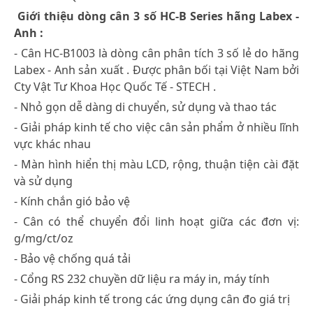
Giới thiệu dòng cân 3 số HC-B Series hãng Labex -
Anh :
- Cân HC-B1003 là dòng cân phân tích 3 số lẻ do hãng
Labex - Anh sản xuất . Được phân bối tại Việt Nam bởi
Cty Vật Tư Khoa Học Quốc Tế - STECH .
- Nhỏ gọn dễ dàng di chuyển, sử dụng và thao tác
- Giải pháp kinh tế cho việc cân sản phẩm ở nhiều lĩnh
vực khác nhau
- Màn hình hiển thị màu LCD, rộng, thuận tiện cài đặt
và sử dụng
- Kính chắn gió bảo vệ
- Cân có thể chuyển đổi linh hoạt giữa các đơn vị:
g/mg/ct/oz
- Bảo vệ chống quá tải
- Cổng RS 232 chuyền dữ liệu ra máy in, máy tính
- Giải pháp kinh tế trong các ứng dụng cân đo giá trị