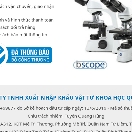
sách vận chuyển, giao nhận
h và hình thức thanh toán
sách đổi trả hàng
 sách bảo mật thông tin
TY TNHH XUẤT NHẬP KHẨU VẬT TƯ KHOA HỌC Q
469877 do Sở kế hoạch đầu tư cấp ngày: 13/6/2016 - Mã số th
Chịu trách nhiệm: Tuyển Quang Hùng
-A312, KĐT Mễ Trì Thượng, Phường Mễ Trì, Quận Nam Từ Liêm, T
 nam:
103 Đặng Thuỳ Trâm (Đường Trục), P 13, Quận Bình Thạnh,