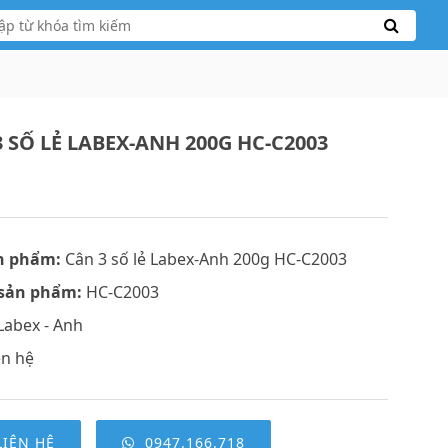
 SỐ LẺ LABEX-ANH 200G HC-C2003
n phẩm:
Cân 3 số lẻ Labex-Anh 200g HC-C2003
sản phẩm:
HC-C2003
Labex - Anh
ên hệ
LIÊN HỆ
0947.166.718