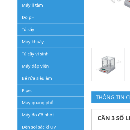
Máy li tâm
Đo pH
Tủ sấy
Máy khuấy
Tủ cấy vi sinh
Máy dập viên
Bể rửa siêu âm
Pipet
THÔNG TIN CH
Máy quang phổ
Máy đo độ nhớt
CÂN 3 SỐ L
Đèn soi sắc kí UV