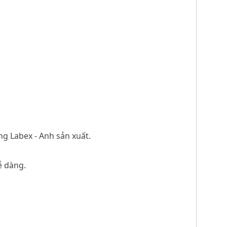
ng Labex - Anh sản xuất.
ễ dàng.