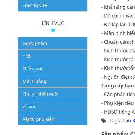
Thiết bị y tế
- Khả năng cân
- Độ chính xác:
LĨNH VỰC
- Độ lặp lại: 0
- Màn hình hiển
- Chuẩn cân:c
Dược phẩm
- Kích thước 
Y tế
- Kích thướccâ
- Kích thướctổ
Thẩm mỹ
- Nguồn điện:
Môi trường
Cung cấp bao
Thú y - chăn nuôi
- Cân phân tíc
- Phụ kiện tiê
Vi sinh
- HDSD tiếng A
Vật tư phụ kiện
Tags:
Cân 3
Sản phẩm Câ