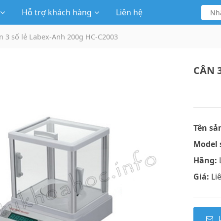
Hỗ trợ khách hàng
Liên hệ
n 3 số lẻ Labex-Anh 200g HC-C2003
CÂN 3
Tên sả
Model 
Hãng:
Giá:
Li