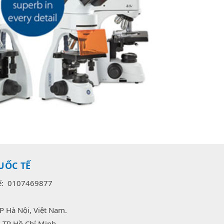
UỐC TẾ
uế: 0107469877
P Hà Nội, Việt Nam.
 TP Hồ Chí Minh.