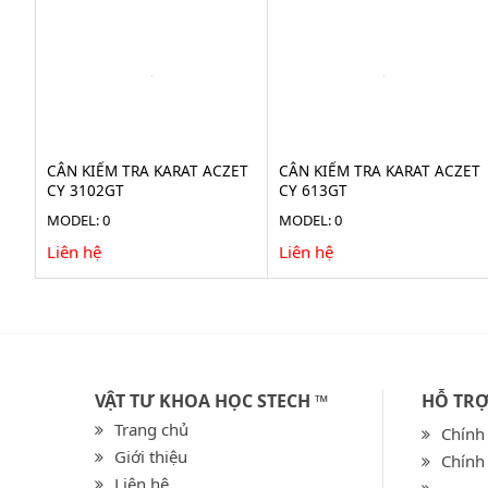
CÂN KIỂM TRA KARAT ACZET
CÂN KIỂM TRA KARAT ACZET
CY 3102GT
CY 613GT
MODEL: 0
MODEL: 0
Liên hệ
Liên hệ
VẬT TƯ KHOA HỌC STECH ™
HỖ TR
Trang chủ
Chính
Giới thiệu
Chính
Liên hệ