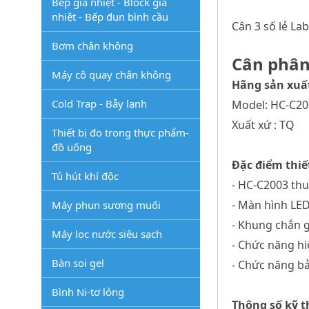
Bếp gia nhiệt - Block gia
nhiệt - Bếp đun bình cầu
Cân 3 số lẻ L
Bơm chân không
Cân phân 
Máy cô quay chân không
Hãng sản xuất
Cold Trap - Bẫy lạnh
Model: HC-C20
Xuất xứ : TQ
Thiết bị đo trong thực phẩm-
đồ uống
Đặc điểm thiết
Tủ hút khí độc
- HC-C2003 thu
- Màn hình LED
Máy phun sương muối
- Khung chắn g
Máy lọc nước siêu sạch
- Chức năng hi
Bàn soi gel
- Chức năng bả
Bình Ni-tơ lỏng
Thông số kỹ t