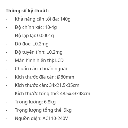
Thông số kỹ thuật:
-
Khả năng cân tối đa: 140g
-
Độ chính xác: 10-4g
-
Độ lặp lại: 0.0001g
-
Độ đọc: ±0.2mg
-
Độ tuyến tính: ±0.2mg
-
Màn hình hiển thị: LCD
-
Chuẩn cân: chuẩn ngoài
-
Kích thước đĩa cân: Ø80mm
-
Kích thước cân: 34x21.5x35cm
-
Kích thước tổng thể: 48.5x33x48cm
-
Trọng lượng: 6.8kg
-
Trọng lượng tổng thể: 9kg
-
Nguồn điện: AC110-240V