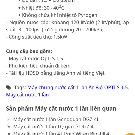
0
+ Nhiệt độ: 30 - 40
C
+ Không chứa khí nhiệt tố Pyrogen
- Nguồn nước cấp: khoảng 120 lít/giờ (2 lít/phút), áp
suất: 3 – 100psi (tương đương 20 – 700kPa)
- Công suất tiêu thụ: 1.5kW
Cung cấp bao gồm:
- Máy cất nước Opti-S-1.5
- Phụ kiện tiêu chuẩn đi kèm
- Tài liệu HDSD bằng tiếng Anh và tiếng Việt
Tags:
Máy chưng nước cất 1 lần Ấn Độ OPTI-S-1.5
,
Máy cất nước 1 lần
Sản phẩm Máy cất nước 1 lần liên quan
Máy cất nước 1 lần Gengguan DGZ-4L
Máy cất nước 1 lần TQ giá rẻ DGZ-4L
Máy cất nước 1 lần 4 lít/giờ Witeg Biostill 4