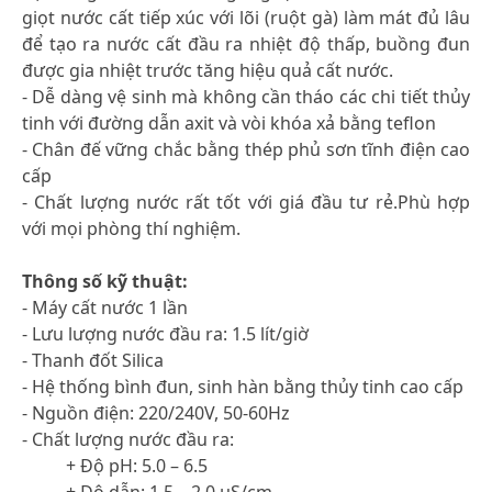
giọt nước cất tiếp xúc với lõi (ruột gà) làm mát đủ lâu
để tạo ra nước cất đầu ra nhiệt độ thấp, buồng đun
được gia nhiệt trước tăng hiệu quả cất nước.
- Dễ dàng vệ sinh mà không cần tháo các chi tiết thủy
tinh với đường dẫn axit và vòi khóa xả bằng teflon
- Chân đế vững chắc bằng thép phủ sơn tĩnh điện cao
cấp
- Chất lượng nước rất tốt với giá đầu tư rẻ.Phù hợp
với mọi phòng thí nghiệm.
Thông số kỹ thuật:
- Máy cất nước 1 lần
- Lưu lượng nước đầu ra: 1.5 lít/giờ
- Thanh đốt Silica
- Hệ thống bình đun, sinh hàn bằng thủy tinh cao cấp
- Nguồn điện: 220/240V, 50-60Hz
- Chất lượng nước đầu ra:
+ Độ pH: 5.0 – 6.5
+ Độ dẫn: 1.5 – 2.0 µS/cm