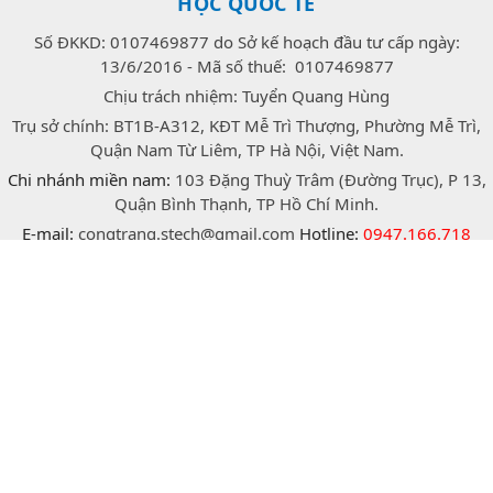
HỌC QUỐC TẾ
Số ĐKKD: 0107469877 do Sở kế hoạch đầu tư cấp ngày:
13/6/2016 - Mã số thuế: 0107469877
Chịu trách nhiệm: Tuyển Quang Hùng
Trụ sở chính: BT1B-A312, KĐT Mễ Trì Thượng, Phường Mễ Trì,
Quận Nam Từ Liêm, TP Hà Nội, Việt Nam.
Chi nhánh miền nam:
103 Đặng Thuỳ Trâm (Đường Trục), P 13,
Quận Bình Thạnh, TP Hồ Chí Minh.
E-mail:
congtrang.stech@gmail.com
Hotline:
0947.166.718
(Zalo)
facebook
twitter
instagram
Bản quyền © 2026 thuộc về Công ty TNHH xuất nhập khẩu vật
tư khoa học quốc tế Stech.
Developer by D&N advertising