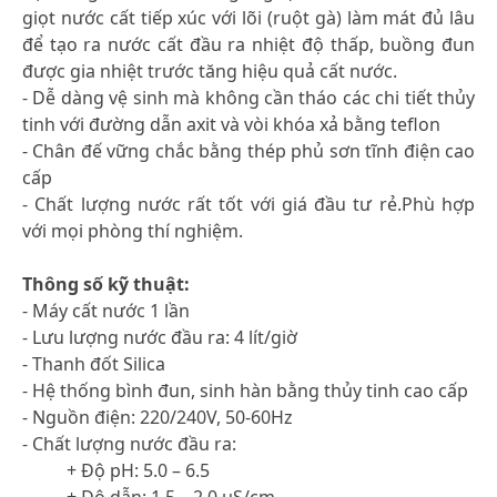
giọt nước cất tiếp xúc với lõi (ruột gà) làm mát đủ lâu
để tạo ra nước cất đầu ra nhiệt độ thấp, buồng đun
được gia nhiệt trước tăng hiệu quả cất nước.
- Dễ dàng vệ sinh mà không cần tháo các chi tiết thủy
tinh với đường dẫn axit và vòi khóa xả bằng teflon
- Chân đế vững chắc bằng thép phủ sơn tĩnh điện cao
cấp
- Chất lượng nước rất tốt với giá đầu tư rẻ.Phù hợp
với mọi phòng thí nghiệm.
Thông số kỹ thuật:
- Máy cất nước 1 lần
- Lưu lượng nước đầu ra: 4 lít/giờ
- Thanh đốt Silica
- Hệ thống bình đun, sinh hàn bằng thủy tinh cao cấp
- Nguồn điện: 220/240V, 50-60Hz
- Chất lượng nước đầu ra:
+ Độ pH: 5.0 – 6.5
+ Độ dẫn: 1.5 – 2.0 µS/cm