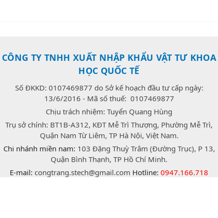
CÔNG TY TNHH XUẤT NHẬP KHẨU VẬT TƯ KHOA
HỌC QUỐC TẾ
Số ĐKKD: 0107469877 do Sở kế hoạch đầu tư cấp ngày:
13/6/2016 - Mã số thuế: 0107469877
Chịu trách nhiệm: Tuyển Quang Hùng
Trụ sở chính: BT1B-A312, KĐT Mễ Trì Thượng, Phường Mễ Trì,
Quận Nam Từ Liêm, TP Hà Nội, Việt Nam.
Chi nhánh miền nam:
103 Đặng Thuỳ Trâm (Đường Trục), P 13,
Quận Bình Thạnh, TP Hồ Chí Minh.
E-mail:
congtrang.stech@gmail.com
Hotline:
0947.166.718
(Zalo)
facebook
twitter
instagram