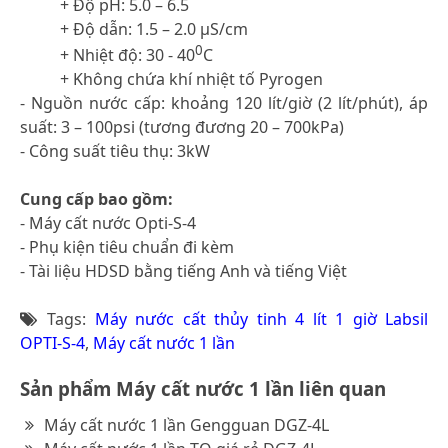
+ Độ pH: 5.0 – 6.5
+ Độ dẫn: 1.5 – 2.0 µS/cm
0
+ Nhiệt độ: 30 - 40
C
+ Không chứa khí nhiệt tố Pyrogen
- Nguồn nước cấp: khoảng 120 lít/giờ (2 lít/phút), áp
suất: 3 – 100psi (tương đương 20 – 700kPa)
- Công suất tiêu thụ: 3kW
Cung cấp bao gồm:
- Máy cất nước Opti-S-4
- Phụ kiện tiêu chuẩn đi kèm
- Tài liệu HDSD bằng tiếng Anh và tiếng Việt
Tags:
Máy nước cất thủy tinh 4 lít 1 giờ Labsil
OPTI-S-4
,
Máy cất nước 1 lần
Sản phẩm Máy cất nước 1 lần liên quan
Máy cất nước 1 lần Gengguan DGZ-4L