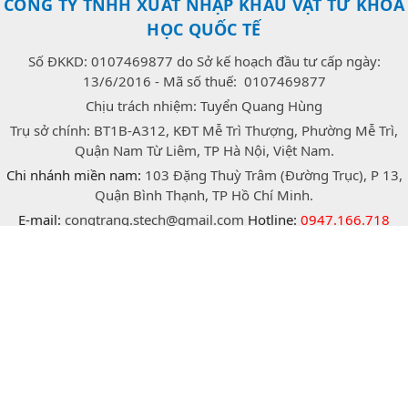
CÔNG TY TNHH XUẤT NHẬP KHẨU VẬT TƯ KHOA
HỌC QUỐC TẾ
Số ĐKKD: 0107469877 do Sở kế hoạch đầu tư cấp ngày:
13/6/2016 - Mã số thuế: 0107469877
Chịu trách nhiệm: Tuyển Quang Hùng
Trụ sở chính: BT1B-A312, KĐT Mễ Trì Thượng, Phường Mễ Trì,
Quận Nam Từ Liêm, TP Hà Nội, Việt Nam.
Chi nhánh miền nam:
103 Đặng Thuỳ Trâm (Đường Trục), P 13,
Quận Bình Thạnh, TP Hồ Chí Minh.
E-mail:
congtrang.stech@gmail.com
Hotline:
0947.166.718
(Zalo)
facebook
twitter
instagram
Bản quyền © 2026 thuộc về Công ty TNHH xuất nhập khẩu vật
tư khoa học quốc tế Stech.