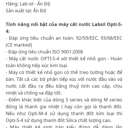
Hãng: Lab-sil - Ấn Độ
Sản xuất tại: Ấn Độ
Tính năng nổi bật của máy cất nước Labsil Opti-S-
4:
- Đáp ứng tiêu chuẩn an toàn: 92/59/EEC, 93/68/EEC
(CE marked)
- Đáp ứng tiêu chuẩn ISO 9001:2008
- Máy cất nước OPTI-S-4 với thiết kế nhỏ gọn - Hoàn
toàn không tiếp xúc kim loại.
- Máy có thiết kế nhỏ gọn có thể treo tường hoặc để
bàn. Tất cả các bộ phận tiếp xúc với nước đầu vào và
nước cất đầu ra đều bằng thuỷ tinh cao cấp, chịu
nhiệt và chống va đập tốt.
- Điểm khác biệt của dòng S series và dòng M series
đóng là thanh gia nhiệt ( hay còn gọi là thanh đốt.
Nếu như Opti-M-4 sử dụng thanh đốt kim loại thì
Opti-S-4 sử dụng thanh đốt Silica chất lượng cao.
- Máy thiết kế sinh hàn kiểu đứng dễ dàng lắp