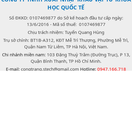
HỌC QUỐC TẾ
Số ĐKKD: 0107469877 do Sở kế hoạch đầu tư cấp ngày:
13/6/2016 - Mã số thuế: 0107469877
Chịu trách nhiệm: Tuyển Quang Hùng
Trụ sở chính: BT1B-A312, KĐT Mễ Trì Thượng, Phường Mễ Trì,
Quận Nam Từ Liêm, TP Hà Nội, Việt Nam.
Chi nhánh miền nam:
103 Đặng Thuỳ Trâm (Đường Trục), P 13,
Quận Bình Thạnh, TP Hồ Chí Minh.
E-mail:
congtrang.stech@gmail.com
Hotline:
0947.166.718
(Zalo)
facebook
twitter
instagram
Bản quyền © 2026 thuộc về Công ty TNHH xuất nhập khẩu vật
tư khoa học quốc tế Stech.