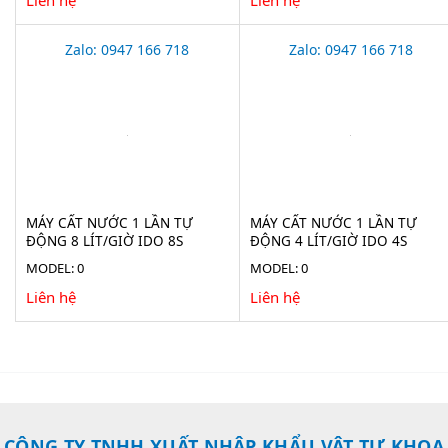
Zalo: 0947 166 718
Zalo: 0947 166 718
MÁY CẤT NƯỚC 1 LẦN TỰ
MÁY CẤT NƯỚC 1 LẦN TỰ
ĐỘNG 8 LÍT/GIỜ IDO 8S
ĐỘNG 4 LÍT/GIỜ IDO 4S
MODEL: 0
MODEL: 0
Liên hệ
Liên hệ
CÔNG TY TNHH XUẤT NHẬP KHẨU VẬT TƯ KHOA