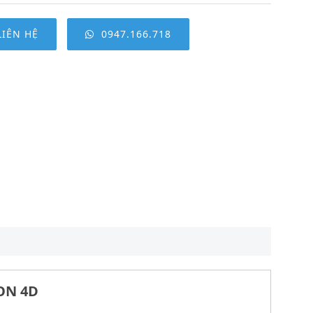
LIÊN HỆ
0947.166.718
ON 4D