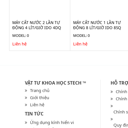
MÁY CẤT NƯỚC 2 LẦN TỰ
MÁY CẤT NƯỚC 1 LẦN TỰ
ĐỘNG 4 LÍT/GIỜ IDO 4DQ
ĐỘNG 8 LÍT/GIỜ IDO 8SQ
MODEL: 0
MODEL: 0
Liên hệ
Liên hệ
VẬT TƯ KHOA HỌC STECH ™
HỖ TR
Trang chủ
Chính
Giới thiệu
Chính
Liên hệ
Chính 
TIN TỨC
Ứng dụng kính hiển vi
Quy địn