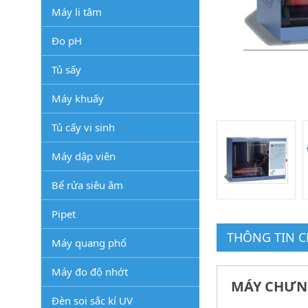
Máy li tâm
Đo pH
Tủ sấy
Máy khuấy
Tủ cấy vi sinh
Máy dập viên
Bể rửa siêu âm
Pipet
THÔNG TIN CH
Máy quang phổ
Máy đo độ nhớt
MÁY CHƯNG
Đèn soi sắc kí UV