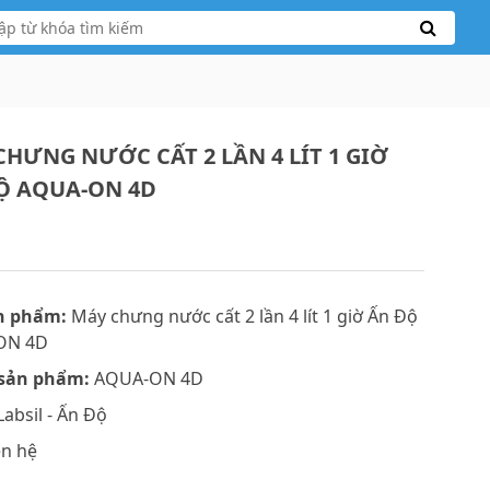
CHƯNG NƯỚC CẤT 2 LẦN 4 LÍT 1 GIỜ
Ộ AQUA-ON 4D
n phẩm:
Máy chưng nước cất 2 lần 4 lít 1 giờ Ấn Độ
ON 4D
sản phẩm:
AQUA-ON 4D
absil - Ấn Độ
ên hệ