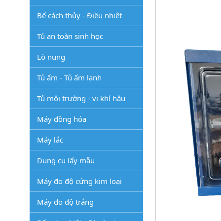
Bể cách thủy - Điều nhiệt
Tủ an toàn sinh học
Lò nung
Tủ ấm - Tủ ấm lạnh
Tủ môi trường - vi khí hậu
Máy đồng hóa
Máy lắc
Dụng cụ lấy mẫu
Máy đo độ cứng kim loại
Máy đo độ trắng