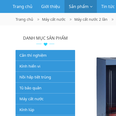
Trang chủ
Giới thiệu
Sản phẩm
Tin tức
Trang chủ
Máy cất nước
Máy cất nước 2 lần
DANH MỤC SẢN PHẨM
Cân thí nghiệm
Kính hiển vi
Nồi hấp tiệt trùng
Tủ bảo quản
Máy cất nước
Kính lúp