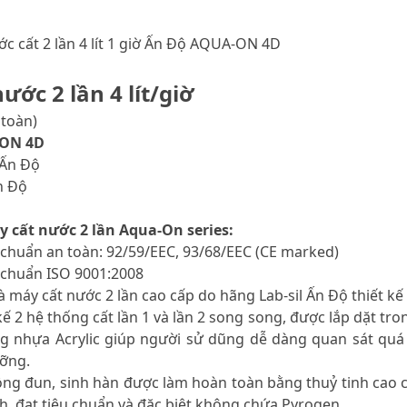
 cất 2 lần 4 lít 1 giờ Ấn Độ AQUA-ON 4D
ước 2 lần 4 lít/giờ
 toàn)
-ON 4D
 Ấn Độ
Ấn Độ
 cất nước 2 lần Aqua-On series:
 chuẩn an toàn: 92/59/EEC, 93/68/EEC (CE marked)
 chuẩn ISO 9001:2008
à máy cất nước 2 lần cao cấp do hãng Lab-sil Ấn Độ thiết kế
 kế 2 hệ thống cất lần 1 và lần 2 song song, được lắp dặt t
g nhựa Acrylic giúp người sử dũng dễ dàng quan sát quá
ưỡng.
ng đun, sinh hàn được làm hoàn toàn bằng thuỷ tinh cao cấ
h, đạt tiêu chuẩn và đặc biệt không chứa Pyrogen.