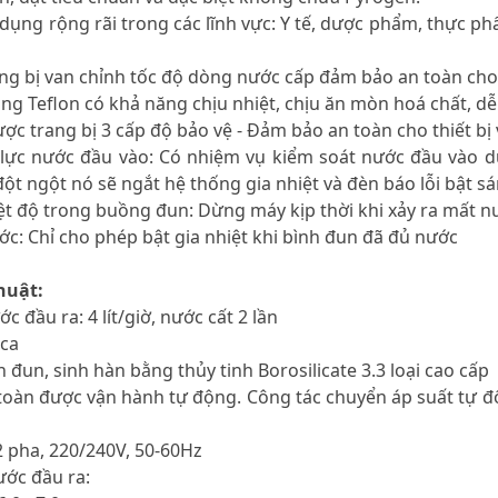
dụng rộng rãi trong các lĩnh vực: Y tế, dược phẩm, thực phẩ
ang bị van chỉnh tốc độ dòng nước cấp đảm bảo an toàn ch
ằng Teflon có khả năng chịu nhiệt, chịu ăn mòn hoá chất, d
c trang bị 3 cấp độ bảo vệ - Đảm bảo an toàn cho thiết bị
 lực nước đầu vào: Có nhiệm vụ kiểm soát nước đầu vào d
ột ngột nó sẽ ngắt hệ thống gia nhiệt và đèn báo lỗi bật sá
ệt độ trong buồng đun: Dừng máy kịp thời khi xảy ra mất n
c: Chỉ cho phép bật gia nhiệt khi bình đun đã đủ nước
huật:
c đầu ra: 4 lít/giờ, nước cất 2 lần
ica
 đun, sinh hàn bằng thủy tinh Borosilicate 3.3 loại cao cấp
 toàn được vận hành tự động. Công tác chuyển áp suất tự 
2 pha, 220/240V, 50-60Hz
ước đầu ra: