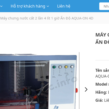
Hỗ trợ khách hàng
Liên hệ
Máy chưng nước cất 2 lần 4 lít 1 giờ Ấn Độ AQUA-ON 4D
MÁY 
ẤN Đ
Tên sả
AQUA-
Model 
Hãng:
L
Giá:
Li