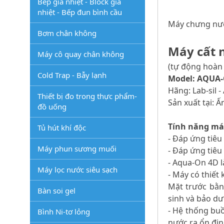
Bếp gia nhiệt - Block gia
nhiệt - Bếp đun bình cầu
Máy chưng nước
Bơm chân không
Máy cất n
Máy cô quay chân không
(tự động hoàn
Cold Trap - Bẫy lạnh
Model: AQUA
Hãng: Lab-sil -
Thiết bị đo trong thực phẩm-
Sản xuất tại: 
đồ uống
Tính năng máy
Tủ hút khí độc
- Đáp ứng tiêu
Máy phun sương muối
- Đáp ứng tiêu
- Aqua-On 4D l
Máy lọc nước siêu sạch
- Máy có thiết
Mặt trước bằn
Bàn soi gel
sinh và bảo d
- Hệ thống buồ
Bình Ni-tơ lỏng
nước ra ổn địn