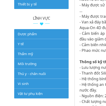
Thiết bị y tế
- Máy được sử 
...
- Máy được tr
LĨNH VỰC
- Van xả đáy b
Aqua-On 4D đượ
- Cảm biến áp
Dược phẩm
đầu vào giảm đ
Y tế
- Cảm biến nhi
- Phao mức nướ
Thẩm mỹ
Thông số kỹ t
Môi trường
- Lưu lượng nướ
- Thanh đốt Sil
Thú y - chăn nuôi
- Hệ thống bình
Vi sinh
- Hệ thống an
nước đầy.
Vật tư phụ kiện
- Nguồn điện: 
- Chất lượng n