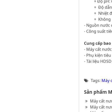
+ Độ pH: 
+ Độ dẫn:
+ Nhiệt đ
+ Không 
- Nguồn nước c
- Công suất ti
Cung cấp bao
- Máy cất nướ
- Phụ kiện tiê
- Tài liệu HDSD
Tags:
Máy c
Sản phẩm Má
Máy cất nướ
Máy cất nướ