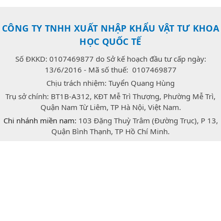
CÔNG TY TNHH XUẤT NHẬP KHẨU VẬT TƯ KHOA
HỌC QUỐC TẾ
Số ĐKKD: 0107469877 do Sở kế hoạch đầu tư cấp ngày:
13/6/2016 - Mã số thuế: 0107469877
Chịu trách nhiệm: Tuyển Quang Hùng
Trụ sở chính: BT1B-A312, KĐT Mễ Trì Thượng, Phường Mễ Trì,
Quận Nam Từ Liêm, TP Hà Nội, Việt Nam.
Chi nhánh miền nam:
103 Đặng Thuỳ Trâm (Đường Trục), P 13,
Quận Bình Thạnh, TP Hồ Chí Minh.
E-mail:
congtrang.stech@gmail.com
Hotline:
0947.166.718
(Zalo)
facebook
twitter
instagram