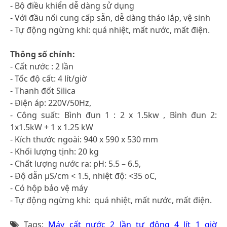
- Bộ điều khiển dễ dàng sử dụng
- Với đầu nối cung cấp sẵn, dễ dàng tháo lắp, vệ sinh
- Tự động ngừng khi: quá nhiệt, mất nước, mất điện.
Thông số chính:
- Cất nước : 2 lần
- Tốc độ cất: 4 lít/giờ
- Thanh đốt Silica
- Điện áp: 220V/50Hz,
- Công suất: Bình đun 1 : 2 x 1.5kw , Bình đun 2:
1x1.5kW + 1 x 1.25 kW
- Kích thước ngoài: 940 x 590 x 530 mm
- Khối lượng tịnh: 20 kg
- Chất lượng nước ra: pH: 5.5 – 6.5,
- Độ dẫn μS/cm < 1.5, nhiệt độ: <35 oC,
- Có hộp bảo vệ máy
- Tự động ngừng khi: quá nhiệt, mất nước, mất điện.
Tags:
Máy cất nước 2 lần tự động 4 lít 1 giờ