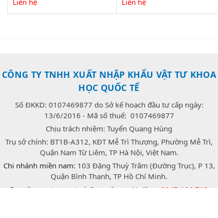
Liên hệ
Liên hệ
CÔNG TY TNHH XUẤT NHẬP KHẨU VẬT TƯ KHOA
HỌC QUỐC TẾ
Số ĐKKD: 0107469877 do Sở kế hoạch đầu tư cấp ngày:
13/6/2016 - Mã số thuế: 0107469877
Chịu trách nhiệm: Tuyển Quang Hùng
Trụ sở chính: BT1B-A312, KĐT Mễ Trì Thượng, Phường Mễ Trì,
Quận Nam Từ Liêm, TP Hà Nội, Việt Nam.
Chi nhánh miền nam:
103 Đặng Thuỳ Trâm (Đường Trục), P 13,
Quận Bình Thạnh, TP Hồ Chí Minh.
E-mail:
congtrang.stech@gmail.com
Hotline:
0947.166.718
(Zalo)